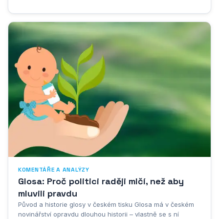
voliči. V českém kontextu se pravidla prezidentských debat
vyvíjela postupně s tím, jak se měnilo...
KOMENTÁŘE A ANALÝZY
Glosa: Proč politici raději mlčí, než aby
mluvili pravdu
Původ a historie glosy v českém tisku Glosa má v českém
novinářství opravdu dlouhou historii – vlastně se s ní