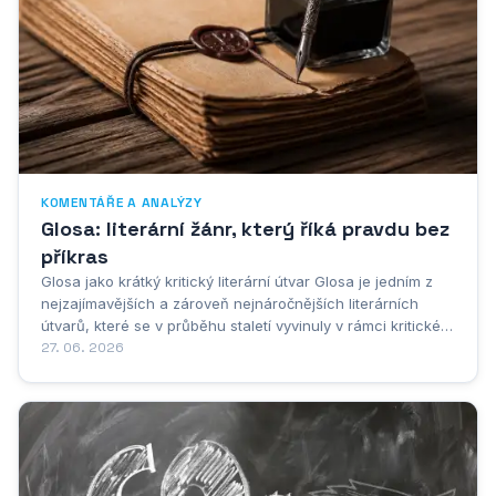
KOMENTÁŘE A ANALÝZY
Glosa: literární žánr, který říká pravdu bez
příkras
Glosa jako krátký kritický literární útvar Glosa je jedním z
nejzajímavějších a zároveň nejnáročnějších literárních
útvarů, které se v průběhu staletí vyvinuly v rámci kritické a
publicistické literatury. Patří mezi kratší literární žánry,
27. 06. 2026
jejichž hlavním posláním je stručně, výstižně a často s...