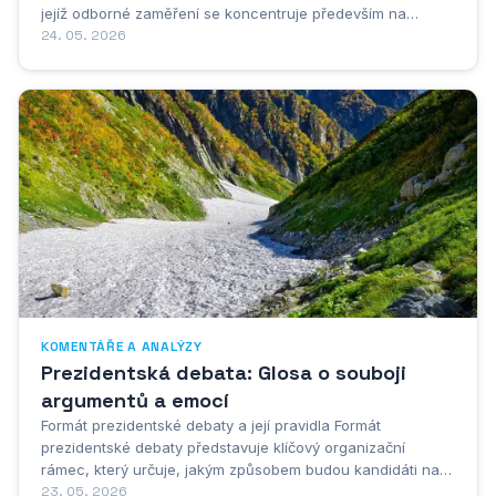
jejíž odborné zaměření se koncentruje především na
pracovní právo a sociální zabezpečení. Její dlouholetá
24. 05. 2026
akademická i praktická činnost ji etablovala jako
respektovanou autoritu, která dokáže komplexně...
KOMENTÁŘE A ANALÝZY
Prezidentská debata: Glosa o souboji
argumentů a emocí
Formát prezidentské debaty a její pravidla Formát
prezidentské debaty představuje klíčový organizační
rámec, který určuje, jakým způsobem budou kandidáti na
prezidentský úřad prezentovat své názory a programy před
23. 05. 2026