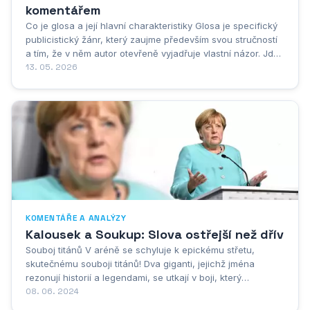
komentářem
Co je glosa a její hlavní charakteristiky Glosa je specifický
publicistický žánr, který zaujme především svou stručností
a tím, že v něm autor otevřeně vyjadřuje vlastní názor. Jde
o krátký komentář k aktuálnímu dění, společenským jevům
13. 05. 2026
nebo konkrétním situacím, kde pisatel nebere servítky a
říká, co si...
KOMENTÁŘE A ANALÝZY
Kalousek a Soukup: Slova ostřejší než dřív
Souboj titánů V aréně se schyluje k epickému střetu,
skutečnému souboji titánů! Dva giganti, jejichž jména
rezonují historií a legendami, se utkají v boji, který
rozhodne o nadvládě. Na jedné straně stojí zkušený a
08. 06. 2024
obávaný válečník, jehož síla a krutost jsou pověstné. Na