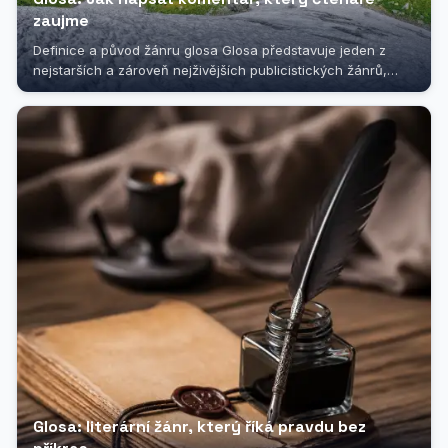
zaujme
Definice a původ žánru glosa Glosa představuje jeden z
nejstarších a zároveň nejživějších publicistických žánrů,
který si dodnes...
Glosa: literární žánr, který říká pravdu bez