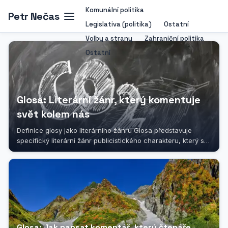
Komunální politika
Petr Nečas
Legislativa (politika)
Ostatní
Volby a strany
Zahraniční politika
Ostatní
Glosa: Literární žánr, který komentuje
svět kolem nás
Definice glosy jako literárního žánru Glosa představuje
specifický literární žánr publicistického charakteru, který se
vyznačuje...
Glosa: Jak napsat komentář, který čtenáře