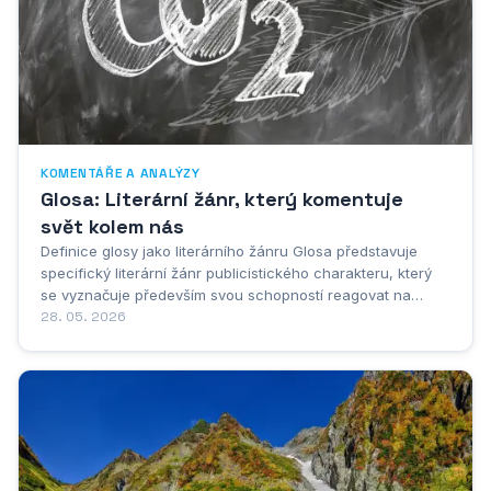
KOMENTÁŘE A ANALÝZY
Glosa: Literární žánr, který komentuje
svět kolem nás
Definice glosy jako literárního žánru Glosa představuje
specifický literární žánr publicistického charakteru, který
se vyznačuje především svou schopností reagovat na
aktuální společenské dění prostřednictvím osobního, často
28. 05. 2026
ironického či satirického komentáře. Jedná se o formu
literárního vyjádření, která...