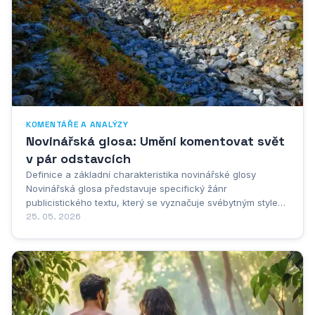
KOMENTÁŘE A ANALÝZY
Novinářská glosa: Umění komentovat svět
v pár odstavcích
Definice a základní charakteristika novinářské glosy
Novinářská glosa představuje specifický žánr
publicistického textu, který se vyznačuje svébytným stylem
vyjadření a charakteristickým přístupem k zpracování
25. 05. 2026
aktuálních témat. Jedná se o literárně zpracovaný útvar,
jenž stojí na pomezí žurnalistiky a beletrie,...