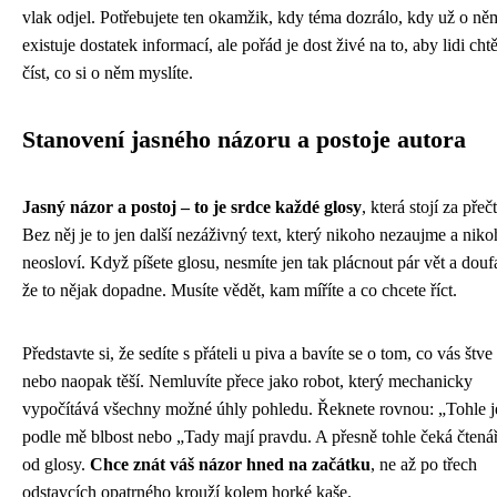
vlak odjel. Potřebujete ten okamžik, kdy téma dozrálo, kdy už o ně
existuje dostatek informací, ale pořád je dost živé na to, aby lidi chtě
číst, co si o něm myslíte.
Stanovení jasného názoru a postoje autora
Jasný názor a postoj – to je srdce každé glosy
, která stojí za přeč
Bez něj je to jen další nezáživný text, který nikoho nezaujme a nik
neosloví. Když píšete glosu, nesmíte jen tak plácnout pár vět a doufa
že to nějak dopadne. Musíte vědět, kam míříte a co chcete říct.
Představte si, že sedíte s přáteli u piva a bavíte se o tom, co vás štve
nebo naopak těší. Nemluvíte přece jako robot, který mechanicky
vypočítává všechny možné úhly pohledu. Řeknete rovnou: „Tohle j
podle mě blbost nebo „Tady mají pravdu. A přesně tohle čeká čtenář
od glosy.
Chce znát váš názor hned na začátku
, ne až po třech
odstavcích opatrného krouží kolem horké kaše.