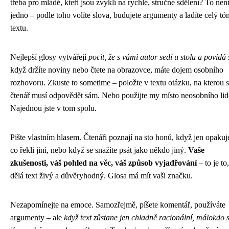
třeba pro mladé, kteří jsou zvyklí na rychlé, stručné sdělení? To nen
jedno – podle toho volíte slova, budujete argumenty a ladíte celý tó
textu.
Nejlepší glosy vytvářejí
pocit, že s vámi autor sedí u stolu a povídá 
když držíte noviny nebo čtete na obrazovce, máte dojem osobního
rozhovoru. Zkuste to sometime – položte v textu otázku, na kterou s
čtenář musí odpovědět sám. Nebo použijte my místo neosobního lid
Najednou jste v tom spolu.
Pište vlastním hlasem. Čtenáři poznají na sto honů, když jen opakuj
co řekli jiní, nebo když se snažíte psát jako někdo jiný.
Vaše
zkušenosti, váš pohled na věc, váš způsob vyjadřování
– to je to
dělá text živý a důvěryhodný. Glosa má mít vaši značku.
Nezapomínejte na emoce. Samozřejmě, píšete komentář, používáte
argumenty – ale
když text zůstane jen chladně racionální, málokdo 