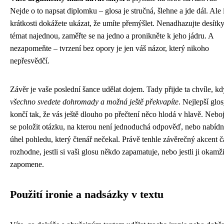
Nejde o to napsat diplomku – glosa je stručná, šlehne a jde dál. Ale 
krátkosti dokážete ukázat, že umíte přemýšlet. Nenadhazujte desítk
témat najednou, zaměřte se na jedno a pronikněte k jeho jádru. A
nezapomeňte – tvrzení bez opory je jen váš názor, který nikoho
nepřesvědčí.
Závěr je vaše poslední šance udělat dojem. Tady přijde ta chvíle, kd
všechno svedete dohromady a možná ještě překvapíte
. Nejlepší glo
končí tak, že vás ještě dlouho po přečtení něco hlodá v hlavě. Neboj
se položit otázku, na kterou není jednoduchá odpověď, nebo nabíd
úhel pohledu, který čtenář nečekal. Právě tenhle závěrečný akcent č
rozhodne, jestli si vaši glosu někdo zapamatuje, nebo jestli ji okamži
zapomene.
Použití ironie a nadsázky v textu