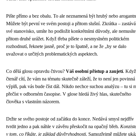
Pište přímo a bez obalu. To ale neznamená být hrubý nebo arogantn
Můžete být pevní ve svém postoji a přitom slušní. Zkrátka – zastává
své stanovisko, umíte ho podložit konkrétními důvody, ale nemusíte
přitom druhé urážet. Když třeba píšete o nesmyslném politickém
rozhodnutí, řeknete jasně, proč je to špatně, a ne že „by se dalo
uvažovat o určitých problematických aspektech.
Co dělá glosu opravdu čtivou?
Váš osobní přístup a zaujetí
. Když
čtenář cítí, že vám na tématu skutečně záleží, že to není jen povinná
výplň, pak vás bude číst dál. Nikdo nechce suchou analýzu – tu si 
přečíst v odborném časopise. V glose hledá živý hlas, skutečného
člověka s vlastním názorem.
Držte se svého postoje od začátku do konce. Nedává smysl nejdřív
tvrdit jedno a pak náhle v závěru přeskočit na opačný břeh.
Konzist
v tom, co říkáte, je základ důvěryhodnosti
. Samozřejmě můžete ukáz