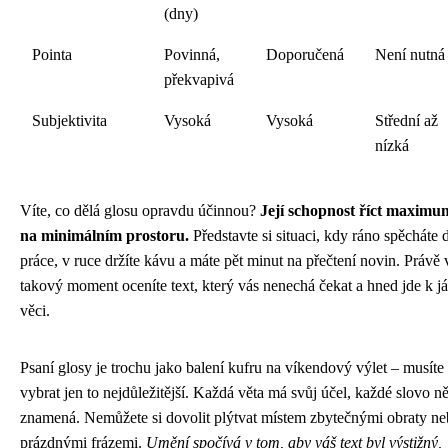
(dny)
Pointa
Povinná,
Doporučená
Není nutná
překvapivá
Subjektivita
Vysoká
Vysoká
Střední až
nízká
Víte, co dělá glosu opravdu účinnou?
Její schopnost říct maximu
na minimálním prostoru.
Představte si situaci, kdy ráno spěcháte 
práce, v ruce držíte kávu a máte pět minut na přečtení novin. Právě 
takový moment oceníte text, který vás nenechá čekat a hned jde k j
věci.
Psaní glosy je trochu jako balení kufru na víkendový výlet – musíte 
vybrat jen to nejdůležitější. Každá věta má svůj účel, každé slovo n
znamená. Nemůžete si dovolit plýtvat místem zbytečnými obraty n
prázdnými frázemi.
Umění spočívá v tom, aby váš text byl výstižný,