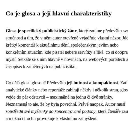
Co je glosa a její hlavní charakteristiky
Glosa je specifický publicistický žánr
, který zaujme především sv
stručností a tím, že v něm autor otevřeně vyjadřuje vlastní názor. Jd
krátký komentář k aktuálnímu dění, společenským jevům nebo
konkrétním situacím, kde pisatel nebere servítky a říká, co si doopr
myslí. Setkáte se s ním hlavně v novinách, na webových portálech 
časopisech zaměřených na publicistiku.
Co dělá glosu glosou? Především její
hutnost a kompaktnost
. Zat
analytické články nebo reportáže zabírají někdy i několik stran, glos
vejde do pár odstavců – maximálně na jednu či dvě stránky.
Neznamená to ale, že by byla povrchní. Právě naopak. Autor musí
soustředit své myšlenky do koncentrované podoby
, která čtenáře za
a možná i trochu provokuje k vlastnímu zamyšlení.