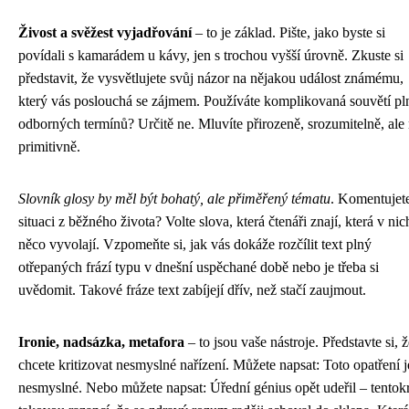
Živost a svěžest vyjadřování
– to je základ. Pište, jako byste si
povídali s kamarádem u kávy, jen s trochou vyšší úrovně. Zkuste si
představit, že vysvětlujete svůj názor na nějakou událost známému,
který vás poslouchá se zájmem. Používáte komplikovaná souvětí pl
odborných termínů? Určitě ne. Mluvíte přirozeně, srozumitelně, ale
primitivně.
Slovník glosy by měl být bohatý, ale přiměřený tématu
. Komentujet
situaci z běžného života? Volte slova, která čtenáři znají, která v nic
něco vyvolají. Vzpomeňte si, jak vás dokáže rozčílit text plný
otřepaných frází typu v dnešní uspěchané době nebo je třeba si
uvědomit. Takové fráze text zabíjejí dřív, než stačí zaujmout.
Ironie, nadsázka, metafora
– to jsou vaše nástroje. Představte si, ž
chcete kritizovat nesmyslné nařízení. Můžete napsat: Toto opatření j
nesmyslné. Nebo můžete napsat: Úřední génius opět udeřil – tentokr