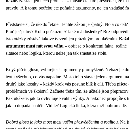
názor.
Nestačí jen něco prohlásit – musíte čtenáře přesvědčit, že má
pravdu. A k tomu potřebujete pořádné argumenty, ne jen vzdušné fr
Představte si, že někdo řekne: Tenhle zákon je špatný. No a co dál?
Proč je špatný? Koho poškozuje? Jaké má důsledky? Bez odpovědí
tyto otázky zůstává takové tvrzení jen prázdným prohlášením.
Kaž
argument musí mít svou váhu
– opřít se o konkrétní fakta, reálné
situace nebo logiku, kterou nelze jen tak smetat ze stolu.
Když píšete glosu, vybírejte si argumenty promyšleně. Neházejte d
textu všechno, co vás napadne. Místo toho stavte jeden argument na
druhý jako kostky – každý krok vás posune blíž k cíli. Třeba píšete 
problémech ve školství. Začnete třeba tím, že učitelé jsou přepracov
Pak ukážete, jak to ovlivňuje kvalitu výuky. A nakonec propojíte s t
jak to dopadá na děti. Vidíte? Logická linka, která drží pohromadě.
Dobrá glosa je jako most mezi vaším přesvědčením a realitou.
Na j