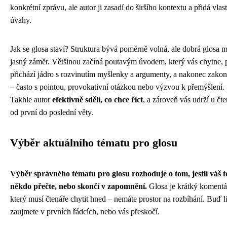
konkrétní zprávu, ale autor ji zasadí do širšího kontextu a přidá vlast
úvahy.
Jak se glosa staví? Struktura bývá poměrně volná, ale dobrá glosa 
jasný záměr. Většinou začíná poutavým úvodem, který vás chytne, 
přichází jádro s rozvinutím myšlenky a argumenty, a nakonec zakon
– často s pointou, provokativní otázkou nebo výzvou k přemýšlení.
Takhle autor
efektivně sdělí, co chce říct
, a zároveň vás udrží u čte
od první do poslední věty.
Výběr aktuálního tématu pro glosu
Výběr správného tématu pro glosu rozhoduje o tom, jestli váš t
někdo přečte, nebo skončí v zapomnění.
Glosa je krátký komentá
který musí čtenáře chytit hned – nemáte prostor na rozbíhání. Buď l
zaujmete v prvních řádcích, nebo vás přeskočí.