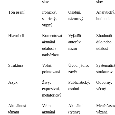
slov
slov
Tón psaní
Ironický,
Osobní,
Analytický
satirický,
názorový
hodnotící
vtipný
Hlavní cíl
Komentovat
Vyjádřit
Zhodnotit
aktuální
autorův
dílo nebo
událost s
názor
událost
nadsázkou
Struktura
Volná,
Úvod, jádro,
Systematic
pointovaná
závěr
strukturova
Jazyk
Živý,
Publicistický,
Odborný,
expresivní,
osobní
věcný
metaforický
Aktuálnost
Velmi
Aktuální
Méně časo
tématu
aktuální
(týdny)
vázaná