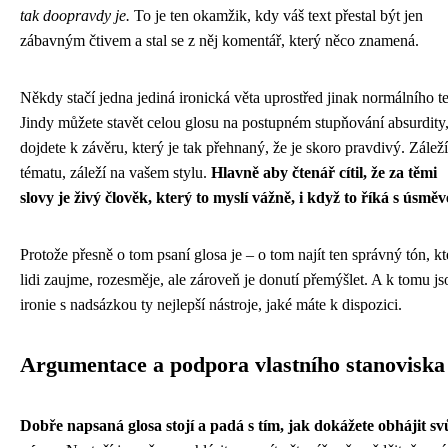
tak doopravdy je.
To je ten okamžik, kdy váš text přestal být jen
zábavným čtivem a stal se z něj komentář, který něco znamená.
Někdy stačí jedna jediná ironická věta uprostřed jinak normálního te
Jindy můžete stavět celou glosu na postupném stupňování absurdity,
dojdete k závěru, který je tak přehnaný, že je skoro pravdivý. Zálež
tématu, záleží na vašem stylu.
Hlavně aby čtenář cítil, že za těmi
slovy je živý člověk, který to myslí vážně, i když to říká s úsmě
Protože přesně o tom psaní glosa je – o tom najít ten správný tón, kt
lidi zaujme, rozesměje, ale zároveň je donutí přemýšlet. A k tomu js
ironie s nadsázkou ty nejlepší nástroje, jaké máte k dispozici.
Argumentace a podpora vlastního stanoviska
Dobře napsaná glosa stojí a padá s tím, jak dokážete obhájit sv