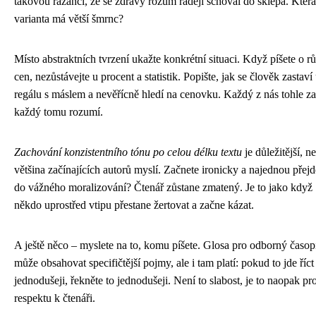
takovou razancí, že se zdravý rozum raději schoval do sklepa. Která
varianta má větší šmrnc?
Místo abstraktních tvrzení ukažte konkrétní situaci. Když píšete o rů
cen, nezůstávejte u procent a statistik. Popište, jak se člověk zastaví
regálu s máslem a nevěřícně hledí na cenovku. Každý z nás tohle zaž
každý tomu rozumí.
Zachování konzistentního tónu po celou délku textu
je důležitější, ne
většina začínajících autorů myslí. Začnete ironicky a najednou přejd
do vážného moralizování? Čtenář zůstane zmatený. Je to jako když
někdo uprostřed vtipu přestane žertovat a začne kázat.
A ještě něco – myslete na to, komu píšete. Glosa pro odborný časop
může obsahovat specifičtější pojmy, ale i tam platí: pokud to jde říct
jednodušeji, řekněte to jednodušeji. Není to slabost, je to naopak pr
respektu k čtenáři.