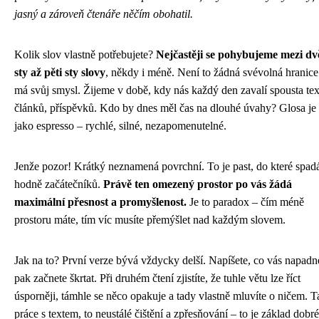
jasný a zároveň čtenáře něčím obohatil.
Kolik slov vlastně potřebujete?
Nejčastěji se pohybujeme mezi d
sty až pěti sty slovy
, někdy i méně. Není to žádná svévolná hranice
má svůj smysl. Žijeme v době, kdy nás každý den zavalí spousta tex
článků, příspěvků. Kdo by dnes měl čas na dlouhé úvahy? Glosa je
jako espresso – rychlé, silné, nezapomenutelné.
Jenže pozor! Krátký neznamená povrchní. To je past, do které spad
hodně začátečníků.
Právě ten omezený prostor po vás žádá
maximální přesnost a promyšlenost.
Je to paradox – čím méně
prostoru máte, tím víc musíte přemýšlet nad každým slovem.
Jak na to? První verze bývá vždycky delší. Napíšete, co vás napadn
pak začnete škrtat. Při druhém čtení zjistíte, že tuhle větu lze říct
úsporněji, támhle se něco opakuje a tady vlastně mluvíte o ničem. T
práce s textem, to neustálé čištění a zpřesňování – to je základ dobr