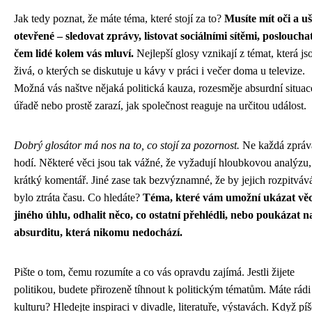
Jak tedy poznat, že máte téma, které stojí za to?
Musíte mít oči a uš
otevřené – sledovat zprávy, listovat sociálními sítěmi, poslouchat
čem lidé kolem vás mluví.
Nejlepší glosy vznikají z témat, která js
živá, o kterých se diskutuje u kávy v práci i večer doma u televize.
Možná vás naštve nějaká politická kauza, rozesměje absurdní situac
úřadě nebo prostě zarazí, jak společnost reaguje na určitou událost.
Dobrý glosátor má nos na to, co stojí za pozornost.
Ne každá zpráv
hodí. Některé věci jsou tak vážné, že vyžadují hloubkovou analýzu,
krátký komentář. Jiné zase tak bezvýznamné, že by jejich rozpitváv
bylo ztráta času. Co hledáte?
Téma, které vám umožní ukázat věc
jiného úhlu, odhalit něco, co ostatní přehlédli, nebo poukázat n
absurditu, která nikomu nedochází.
Pište o tom, čemu rozumíte a co vás opravdu zajímá. Jestli žijete
politikou, budete přirozeně tíhnout k politickým tématům. Máte rádi
kulturu? Hledejte inspiraci v divadle, literatuře, výstavách. Když píš