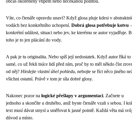
občas okořeněný vtipem nebo nečekanou pointou.
Víte, co čtenáře opravdu unaví? Když glosa pluje kdesi v abstraktn
vodách bez konkrétního uchopení.
Dobrá glosa potřebuje kotvu
konkrétní událost, situaci nebo jev, ke kterému se autor vyjadřuje. 
toho je to jen plácání do vody.
A pak je tu originalita. Nebo spíš její nedostatek. Když autor říká to
samé, co už řekli tisíce lidí před ním, proč by to měl někdo číst zrov
od něj?
Hledejte vlastní úhel pohledu
, nebojte se říct něco jiného ne
všichni ostatní. Právě v tom je síla dobré glosy.
Nakonec pozor na
logické přešlapy v argumentaci
. Začnete u
jednoho a skončíte u druhého, aniž byste čtenáře vzali s sebou. I kr
text musí dávat smysl a směřovat k jasné pointě. Každá věta má svů
důvod a místo.