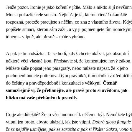
Jenže pozor. Ironie je jako koření v jídle. Málo a nikdo si jí nevšimn
Moc a pokazíte celé sousto. Nejlepší je ta, kterou čtenář okamžitě
rozpozná, protože pracujete s něčím, co zná z vlastního života. Kdy
popíšete situaci, kterou sám zažil, a vy ji pojmenujete tím ironickým
tónem – vtipně, ale přesně – máte vyhráno.
A pak je tu nadsázka. Ta se hodí, když chcete ukázat, jak absurdní
některé věci vlastně jsou. Představte si, že komentujete nový zákon.
Můžete suše popsat jeho paragrafy, nebo můžete napsat, že k jeho
pochopení budete potřebovat tým právníků, tlumočníka z úředničti
do češtiny a pravděpodobně i konzultaci s věštkyní.
Čtenář
samozřejmě ví, že přehánějte, ale právě proto si uvědomí, jak
blízko má vaše přehánění k pravdě.
Co je ale důležité? Že to všechno musí k něčemu být. Nemůžete být
vtipní jen proto, abyste ukázali, jak jste vtipní.
Dobrá glosa funguje 
že se nejdřív usmějete, pak se zarazíte a pak si říkáte: Sakra, vono t