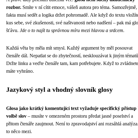
rozbor.
Smíte v ní cítit emoce, vášeň autora pro téma. Samozřejmě,
fakta musí sedět a logika držet pohromadě. Ale když do textu vložít
kus sebe, své zkušenosti, své naštvanosti nebo nadšení – pak má gl
šťávu.
Jde o to najít tu správnou míru mezi hlavou a srdcem.
Každá věta by měla mít smysl. Každý argument by měl posouvat
čtenáře dál. Nepatlat se do zbytečností, nesklouzávat k jiným témat
Držte linku a veďte čtenáře tam, kam potřebujete. Když to zvládnete
máte vyhráno.
Jazykový styl a vhodný slovník glosy
Glosa jako krátký komentující text vyžaduje specifický přístup
volbě slov
– musíte v omezeném prostoru předat jasné poselství a
přitom čtenáře zaujmout. Není to zpravodajství ani rozsáhlá analýza
to něco mezi.