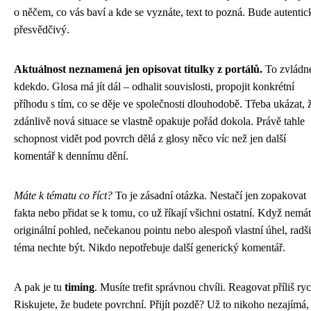
o něčem, co vás baví a kde se vyznáte, text to pozná. Bude autentic
přesvědčivý.
Aktuálnost neznamená jen opisovat titulky z portálů.
To zvládn
kdekdo. Glosa má jít dál – odhalit souvislosti, propojit konkrétní
příhodu s tím, co se děje ve společnosti dlouhodobě. Třeba ukázat, 
zdánlivě nová situace se vlastně opakuje pořád dokola. Právě tahle
schopnost vidět pod povrch dělá z glosy něco víc než jen další
komentář k dennímu dění.
Máte k tématu co říct?
To je zásadní otázka. Nestačí jen zopakovat
fakta nebo přidat se k tomu, co už říkají všichni ostatní. Když nemá
originální pohled, nečekanou pointu nebo alespoň vlastní úhel, radši
téma nechte být. Nikdo nepotřebuje další generický komentář.
A pak je tu
timing
. Musíte trefit správnou chvíli. Reagovat příliš ry
Riskujete, že budete povrchní. Přijít pozdě? Už to nikoho nezajímá,