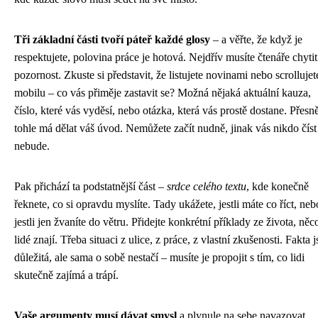
Tři základní části tvoří páteř každé glosy
– a věřte, že když je
respektujete, polovina práce je hotová. Nejdřív musíte čtenáře chytit
pozornost. Zkuste si představit, že listujete novinami nebo scrollujet
mobilu – co vás přiměje zastavit se? Možná nějaká aktuální kauza,
číslo, které vás vyděsí, nebo otázka, která vás prostě dostane. Přesn
tohle má dělat váš úvod. Nemůžete začít nudně, jinak vás nikdo číst
nebude.
Pak přichází ta podstatnější část –
srdce celého textu
, kde konečně
řeknete, co si opravdu myslíte. Tady ukážete, jestli máte co říct, neb
jestli jen žvaníte do větru. Přidejte konkrétní příklady ze života, něc
lidé znají. Třeba situaci z ulice, z práce, z vlastní zkušenosti. Fakta 
důležitá, ale sama o sobě nestačí – musíte je propojit s tím, co lidi
skutečně zajímá a trápí.
Vaše argumenty musí dávat smysl
a plynule na sebe navazovat.