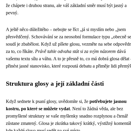
že chápete i druhou stranu, ale váš základní směr musí být jasný a
pevný.
A ještě něco důležitého – nebojte se říct „já si myslím nebo „jsem
přesvědčený. Schovávání se za neosobní formulace typu „obecně s
soudí je zbabělost. Když už píšete glosu, vezměte na sebe odpověd
za to, co říkáte.
Právě tahle odvaha stát si za svým názorem
dává
vašemu textu sílu a váhu. A to je přesně to, co má dobrá glosa dělat 
přinést jasné stanovisko, které rozpoutá debatu a přiměje lidi přemýš
Struktura glosy a její základní části
Když sednete k psaní glosy, uvědomíte si, že
potřebujete jasnou
kostru, po které se můžete vydat
. Není to žádná věda, ale bez
promyšlené struktury se vaše myšlenky snadno rozplynou a čtenář
zůstane zmatený. Glosa je zkrátka takový krátký, výstižný komentář
kde každé slovo musí sedět na své místo.