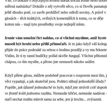
Víte, co dokáže s obyčejným textem udělat trocha ironie nebo dobř
mířená nadsázka? Dokáže z něj vytvořit něco, co si člověk pamatuj
ještě dlouho poté, co zavře prohlížeč nebo odloží noviny. A právě v
glosách – těch krátkých, svižných komentářích k tomu, co se děje
kolem nás – mají tyto prostředky svoje nejlepší místo.
Ironie vám umožní říct nahlas, co si všichni myslíme, aniž byste
museli být hrubí nebo příliš přímočaří.
Je to jako když váš koleg
přijde do práce podesáté za sebou o hodinu později a vy mu řeknete
Vidím, že ti ty ranní budíčky pořád skvěle fungují. Všichni přítomní
chápou, co tím myslíte, a přesto jste nemuseli nikoho urážet.
Když píšete glosu, můžete podobně pracovat s rozporem mezi tím, 
věci vypadají, a jak skutečně jsou. Politici slibují jednodušší úřady?
Popište, jak úžasně jednoduché to bylo, když jste strávili celé dopol
ve frontě kvůli jednomu razítku.
Nemusíte křičet, nemusíte nadávat 
stačí nechat realitu mluvit sama za sebe, jen ji trochu... zvýraznit.