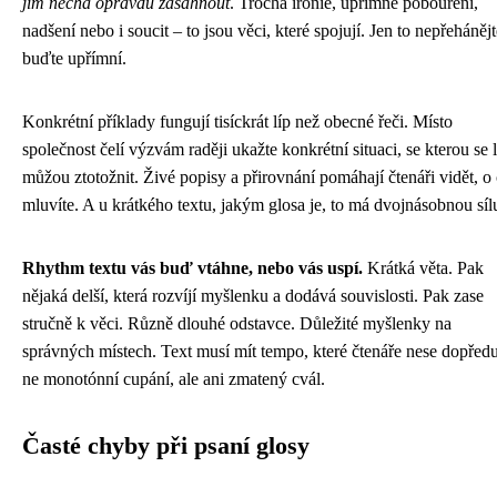
jím nechá opravdu zasáhnout
. Trocha ironie, upřímné pobouření,
nadšení nebo i soucit – to jsou věci, které spojují. Jen to nepřehánějt
buďte upřímní.
Konkrétní příklady fungují tisíckrát líp než obecné řeči. Místo
společnost čelí výzvám raději ukažte konkrétní situaci, se kterou se l
můžou ztotožnit. Živé popisy a přirovnání pomáhají čtenáři vidět, o
mluvíte. A u krátkého textu, jakým glosa je, to má dvojnásobnou síl
Rhythm textu vás buď vtáhne, nebo vás uspí.
Krátká věta. Pak
nějaká delší, která rozvíjí myšlenku a dodává souvislosti. Pak zase
stručně k věci. Různě dlouhé odstavce. Důležité myšlenky na
správných místech. Text musí mít tempo, které čtenáře nese dopřed
ne monotónní cupání, ale ani zmatený cvál.
Časté chyby při psaní glosy