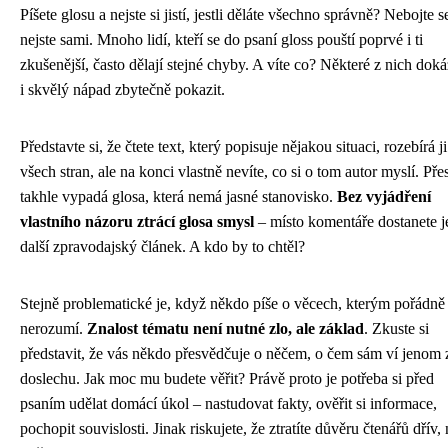
Píšete glosu a nejste si jistí, jestli děláte všechno správně? Nebojte s
nejste sami. Mnoho lidí, kteří se do psaní gloss pouští poprvé i ti
zkušenější, často dělají stejné chyby. A víte co? Některé z nich dok
i skvělý nápad zbytečně pokazit.
Představte si, že čtete text, který popisuje nějakou situaci, rozebírá ji
všech stran, ale na konci vlastně nevíte, co si o tom autor myslí. Pře
takhle vypadá glosa, která nemá jasné stanovisko.
Bez vyjádření
vlastního názoru ztrácí glosa smysl
– místo komentáře dostanete j
další zpravodajský článek. A kdo by to chtěl?
Stejně problematické je, když někdo píše o věcech, kterým pořádně
nerozumí.
Znalost tématu není nutné zlo, ale základ
. Zkuste si
představit, že vás někdo přesvědčuje o něčem, o čem sám ví jenom 
doslechu. Jak moc mu budete věřit? Právě proto je potřeba si před
psaním udělat domácí úkol – nastudovat fakty, ověřit si informace,
pochopit souvislosti. Jinak riskujete, že ztratíte důvěru čtenářů dřív,