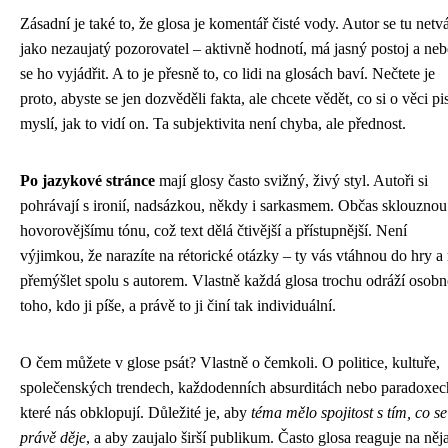
Zásadní je také to, že glosa je komentář čisté vody. Autor se tu netvá
jako nezaujatý pozorovatel – aktivně hodnotí, má jasný postoj a neb
se ho vyjádřit. A to je přesně to, co lidi na glosách baví. Nečtete je
proto, abyste se jen dozvěděli fakta, ale chcete vědět, co si o věci pi
myslí, jak to vidí on. Ta subjektivita není chyba, ale přednost.
Po jazykové stránce
mají glosy často svižný, živý styl. Autoři si
pohrávají s ironií, nadsázkou, někdy i sarkasmem. Občas sklouznou
hovorovějšímu tónu, což text dělá čtivější a přístupnější. Není
výjimkou, že narazíte na rétorické otázky – ty vás vtáhnou do hry a 
přemýšlet spolu s autorem. Vlastně každá glosa trochu odráží osobn
toho, kdo ji píše, a právě to ji činí tak individuální.
O čem můžete v glose psát? Vlastně o čemkoli. O politice, kultuře,
společenských trendech, každodenních absurditách nebo paradoxec
které nás obklopují. Důležité je, aby
téma mělo spojitost s tím, co se
právě děje
, a aby zaujalo širší publikum. Často glosa reaguje na ně