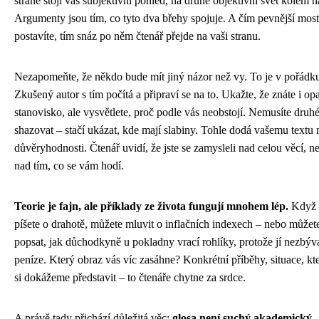
straně stojí váš subjektivní pohled, na druhé objektivní svět kolem n
Argumenty jsou tím, co tyto dva břehy spojuje. A čím pevnější most
postavíte, tím snáz po něm čtenář přejde na vaši stranu.
Nezapomeňte, že někdo bude mít jiný názor než vy. To je v pořádk
Zkušený autor s tím počítá a připraví se na to. Ukažte, že znáte i op
stanovisko, ale vysvětlete, proč podle vás neobstojí. Nemusíte druh
shazovat – stačí ukázat, kde mají slabiny. Tohle dodá vašemu textu 
důvěryhodnosti. Čtenář uvidí, že jste se zamysleli nad celou věcí, ne
nad tím, co se vám hodí.
Teorie je fajn, ale příklady ze života fungují mnohem lép.
Když
píšete o drahotě, můžete mluvit o inflačních indexech – nebo můžet
popsat, jak důchodkyně u pokladny vrací rohlíky, protože jí nezbýva
peníze. Který obraz vás víc zasáhne? Konkrétní příběhy, situace, kt
si dokážeme představit – to čtenáře chytne za srdce.
A právě tady přichází důležitá věc:
glosa není suchý akademický