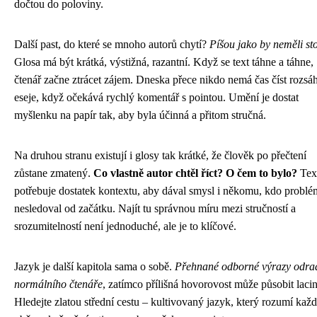
dočtou do poloviny.
Další past, do které se mnoho autorů chytí?
Píšou jako by neměli st
Glosa má být krátká, výstižná, razantní. Když se text táhne a táhne,
čtenář začne ztrácet zájem. Dneska přece nikdo nemá čas číst rozsá
eseje, když očekává rychlý komentář s pointou. Umění je dostat
myšlenku na papír tak, aby byla účinná a přitom stručná.
Na druhou stranu existují i glosy tak krátké, že člověk po přečtení
zůstane zmatený.
Co vlastně autor chtěl říct? O čem to bylo?
Tex
potřebuje dostatek kontextu, aby dával smysl i někomu, kdo problé
nesledoval od začátku. Najít tu správnou míru mezi stručností a
srozumitelností není jednoduché, ale je to klíčové.
Jazyk je další kapitola sama o sobě.
Přehnané odborné výrazy odra
normálního čtenáře
, zatímco přílišná hovorovost může působit lacin
Hledejte zlatou střední cestu – kultivovaný jazyk, který rozumí každ