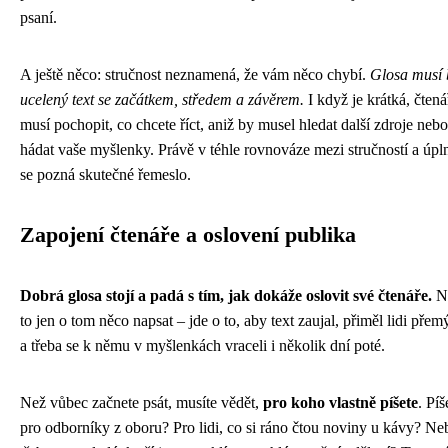
psaní.
A ještě něco: stručnost neznamená, že vám něco chybí.
Glosa musí 
ucelený text se začátkem, středem a závěrem.
I když je krátká, čtená
musí pochopit, co chcete říct, aniž by musel hledat další zdroje nebo
hádat vaše myšlenky. Právě v téhle rovnováze mezi stručností a úpln
se pozná skutečné řemeslo.
Zapojení čtenáře a oslovení publika
Dobrá glosa stojí a padá s tím, jak dokáže oslovit své čtenáře.
N
to jen o tom něco napsat – jde o to, aby text zaujal, přiměl lidi přemý
a třeba se k němu v myšlenkách vraceli i několik dní poté.
Než vůbec začnete psát, musíte vědět,
pro koho vlastně píšete
. Píš
pro odborníky z oboru? Pro lidi, co si ráno čtou noviny u kávy? Ne