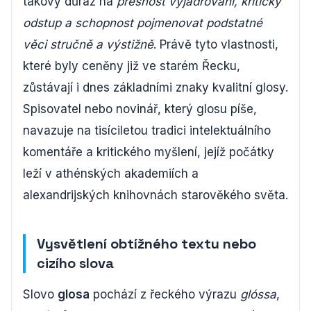
takový důraz na
přesnost vyjadřování, kritický
odstup a schopnost pojmenovat podstatné
věci stručně a výstižně
. Právě tyto vlastnosti,
které byly ceněny již ve starém Řecku,
zůstávají i dnes základními znaky kvalitní glosy.
Spisovatel nebo novinář, který glosu píše,
navazuje na tisíciletou tradici intelektuálního
komentáře a kritického myšlení, jejíž počátky
leží v athénských akademiích a
alexandrijských knihovnách starověkého světa.
Vysvětlení obtížného textu nebo
cizího slova
Slovo
glosa
pochází z řeckého výrazu
glóssa
,