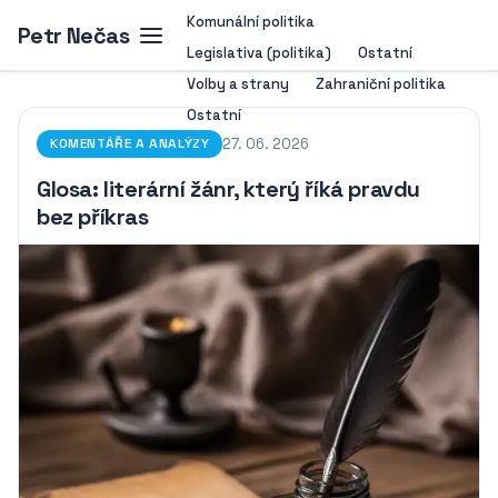
Komunální politika
Petr Nečas
Legislativa (politika)
Ostatní
Volby a strany
Zahraniční politika
Ostatní
27. 06. 2026
KOMENTÁŘE A ANALÝZY
Glosa: literární žánr, který říká pravdu
bez příkras