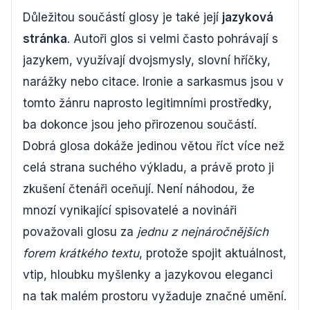
Důležitou součástí glosy je také její
jazyková
stránka
. Autoři glos si velmi často pohrávají s
jazykem, využívají dvojsmysly, slovní hříčky,
narážky nebo citace. Ironie a sarkasmus jsou v
tomto žánru naprosto legitimními prostředky,
ba dokonce jsou jeho přirozenou součástí.
Dobrá glosa dokáže jedinou větou říct více než
celá strana suchého výkladu, a právě proto ji
zkušení čtenáři oceňují. Není náhodou, že
mnozí vynikající spisovatelé a novináři
považovali glosu za
jednu z nejnáročnějších
forem krátkého textu
, protože spojit aktuálnost,
vtip, hloubku myšlenky a jazykovou eleganci
na tak malém prostoru vyžaduje značné umění.