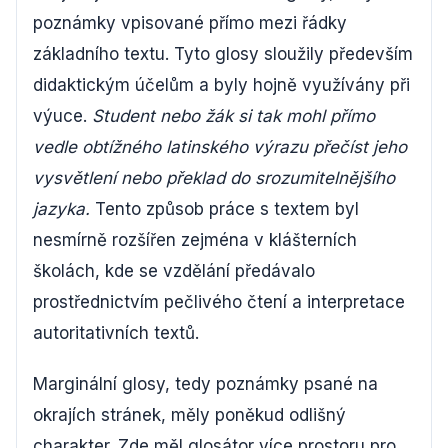
poznámky vpisované přímo mezi řádky
základního textu. Tyto glosy sloužily především
didaktickým účelům a byly hojně využívány při
výuce.
Student nebo žák si tak mohl přímo
vedle obtížného latinského výrazu přečíst jeho
vysvětlení nebo překlad do srozumitelnějšího
jazyka.
Tento způsob práce s textem byl
nesmírně rozšířen zejména v klášterních
školách, kde se vzdělání předávalo
prostřednictvím pečlivého čtení a interpretace
autoritativních textů.
Marginální glosy, tedy poznámky psané na
okrajích stránek, měly poněkud odlišný
charakter. Zde měl glosátor více prostoru pro