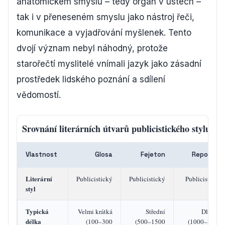
anatomickém smyslu – tedy orgán v ústech –
tak i v přeneseném smyslu jako nástroj řeči,
komunikace a vyjadřování myšlenek. Tento
dvojí význam nebyl náhodný, protože
starořečtí myslitelé vnímali jazyk jako zásadní
prostředek lidského poznání a sdílení
vědomostí.
Srovnání literárních útvarů publicistického stylu
Vlastnost
Glosa
Fejeton
Reportáž
Literární
Publicistický
Publicistický
Publicistický
styl
Typická
Velmi krátká
Střední
Dlouhá
délka
(100–300
(500–1500
(1000–3000