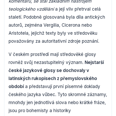
komentářů, se stal základním nástrojem
teologického vzdělání
a její vliv přetrval celá
staletí. Podobně glosovaná byla díla antických
autorů, zejména Vergilia, Cicerona nebo
Aristotela, jejichž texty byly ve středověku
považovány za autoritativní zdroje poznání.
V českém prostředí mají středověké glosy
rovněž svůj nezastupitelný význam.
Nejstarší
české jazykové glosy se dochovaly v
latinských rukopisech z přemyslovského
období
a představují první písemné doklady
českého jazyka vůbec. Tyto skromné záznamy,
mnohdy jen jednotlivá slova nebo krátké fráze,
jsou pro bohemisty a historiky