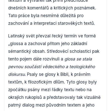
textům a vytvářeli tak první předchůdce
dnešních komentářů a kritických poznámek.
Tato práce byla nesmírně důležitá pro
zachování a interpretaci starověkých textů.
Latinský svět převzal řecký termín ve formě
„glossa a zachoval přitom jeho základní
sémantický obsah. Středověcí scholastici pak
tento pojem dále rozvinuli a
glosa se stala
pevnou součástí vědeckého a teologického
diskursu
. Psaly se glosy k Bibli, k právním
textům, k filozofickým dílům. Tyto glosy byly
zpočátku psány mezi řádky textu nebo na
okrajích rukopisů a představovaly tak vizuálně
patrný dialog mezi původním textem a jeho