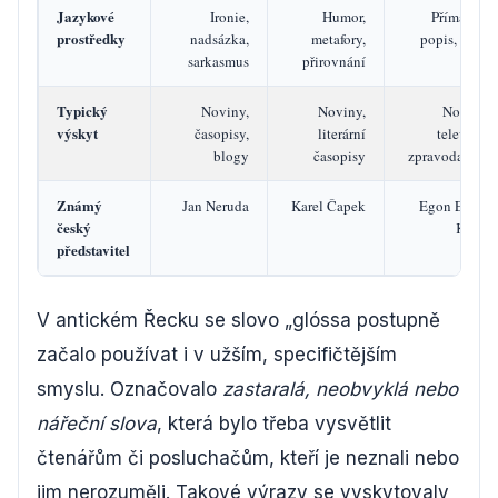
Jazykové
Ironie,
Humor,
Přímá řeč,
prostředky
nadsázka,
metafory,
popis, fakta
sarkasmus
přirovnání
Typický
Noviny,
Noviny,
Noviny,
výskyt
časopisy,
literární
televizní
blogy
časopisy
zpravodajství
Známý
Jan Neruda
Karel Čapek
Egon Erwin
český
Kisch
představitel
V antickém Řecku se slovo „glóssa postupně
začalo používat i v užším, specifičtějším
smyslu. Označovalo
zastaralá, neobvyklá nebo
nářeční slova
, která bylo třeba vysvětlit
čtenářům či posluchačům, kteří je neznali nebo
jim nerozuměli. Takové výrazy se vyskytovaly