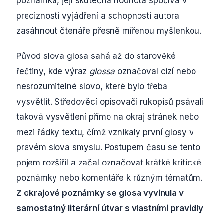
poznámka, její skutečná hodnota spočívá v
preciznosti vyjádření a schopnosti autora
zasáhnout čtenáře přesně mířenou myšlenkou.
Původ slova glosa sahá až do starověké
řečtiny, kde výraz
glossa
označoval cizí nebo
nesrozumitelné slovo, které bylo třeba
vysvětlit. Středověcí opisovači rukopisů psávali
taková vysvětlení přímo na okraj stránek nebo
mezi řádky textu, čímž vznikaly první glosy v
pravém slova smyslu. Postupem času se tento
pojem rozšířil a začal označovat krátké kritické
poznámky nebo komentáře k různým tématům.
Z okrajové poznámky se glosa vyvinula v
samostatný literární útvar s vlastními pravidly