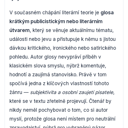
V současném chápání literární teorie je
glosa
krátkým publicistickým nebo literárním
útvarem
, který se věnuje aktuálnímu tématu,
události nebo jevu a přistupuje k němu s jistou
dávkou kritického, ironického nebo satirického
pohledu. Autor glosy nevypráví příběh v
klasickém slova smyslu, nýbrž komentuje,
hodnotí a zaujímá stanovisko. Právě v tom
spočívá jedna z klíčových vlastností tohoto
žánru —
subjektivita a osobní zaujetí pisatele
,
které se v textu zřetelně projevují. Čtenář by
nikdy neměl pochybovat o tom, co si autor
myslí, protože glosa není místem pro neutrální
zpravodajství, nýbrž pro vyhraněný názor.