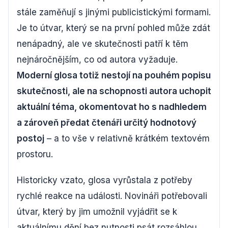
stále zaměňují s jinými publicistickými formami.
Je to útvar, který se na první pohled může zdát
nenápadný, ale ve skutečnosti patří k těm
nejnáročnějším, co od autora vyžaduje.
Moderní glosa totiž nestojí na pouhém popisu
skutečnosti, ale na schopnosti autora uchopit
aktuální téma, okomentovat ho s nadhledem
a zároveň předat čtenáři určitý hodnotový
postoj
– a to vše v relativně krátkém textovém
prostoru.
Historicky vzato, glosa vyrůstala z potřeby
rychlé reakce na události. Novináři potřebovali
útvar, který by jim umožnil vyjádřit se k
aktuálnímu dění bez nutnosti psát rozsáhlou