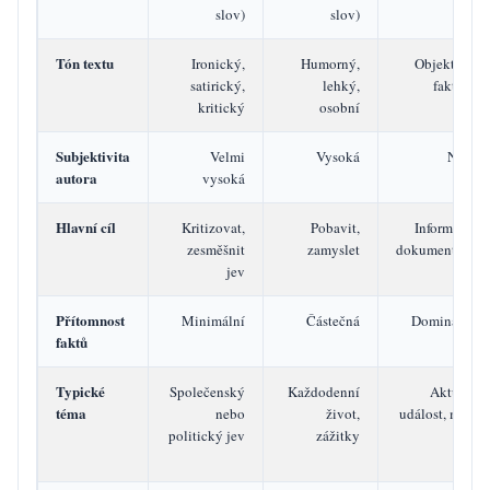
slov)
slov)
slov)
Tón textu
Ironický,
Humorný,
Objektivní,
satirický,
lehký,
faktický
kritický
osobní
Subjektivita
Velmi
Vysoká
Nízká
autora
vysoká
Hlavní cíl
Kritizovat,
Pobavit,
Informovat,
zesměšnit
zamyslet
dokumentovat
jev
Přítomnost
Minimální
Částečná
Dominantní
faktů
Typické
Společenský
Každodenní
Aktuální
téma
nebo
život,
událost, místo
politický jev
zážitky