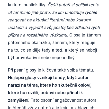
kulturní publicistiky.
Čeští autoři si oblíbili tento
útvar mimo jiné proto, že jim umožňuje rychle
reagovat na aktuální literární nebo kulturní
události a vyjádřit svůj postoj bez zdlouhavých
příprav a rozsáhlého výzkumu.
Glosa je žánrem
přítomného okamžiku, žánrem, který reaguje
na to, co se děje tady a teď, a který se nebojí
být provokativní nebo nepohodlný.
Při psaní glosy je klíčová také volba tématu.
Nejlepší glosy vznikají tehdy, když autor
narazí na téma, které ho skutečně osloví,
které ho rozčílí, pobaví nebo přinutí k
zamyšlení.
Tato osobní angažovanost autora
je čtenáři vždy patrná a je jedním z hlavních