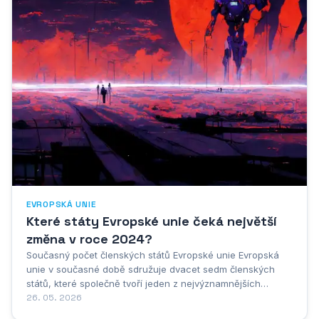
EVROPSKÁ UNIE
Které státy Evropské unie čeká největší
změna v roce 2024?
Současný počet členských států Evropské unie Evropská
unie v současné době sdružuje dvacet sedm členských
států, které společně tvoří jeden z nejvýznamnějších
politických a ekonomických celků na světě. Tento počet se
26. 05. 2026
ustálil po vystoupení Spojeného království v roce 2020, což