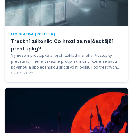
LEGISLATIVA (POLITIKA)
Trestní zákoník: Co hrozí za nejčastější
přestupky?
Vymezení přestupků a jejich základní znaky Přestupky
představují méně závažné protiprávní činy, které se svou
povahou a společenskou škodlivostí odlišují od trestných
činů upravených v trestním zákoníku. Zatímco trestné činy
27. 05. 2026
jsou charakterizovány vyšším stupněm nebezpečnosti pro
společnost a jsou postihovány...