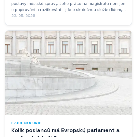
postavy městské správy. Jeho práce na magistrátu není jen
o papírování a razítkování – jde o skutečnou službu lidem,
kterou dělá už dlouhé roky. Představte si, jak složité je
22. 05. 2026
koordinovat chod celého městského úřadu. Jan Rak na
magistrátu dělá právě tohle...
EVROPSKÁ UNIE
Kolik poslanců má Evropský parlament a