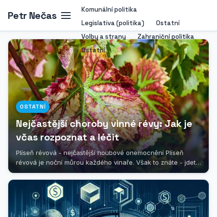
Komunální politika
Petr Nečas
Legislativa (politika)
Ostatní
Volby a strany
Zahraniční politika
Ostatní
OSTATNÍ
Nejčastější choroby vinné révy: Jak je
včas rozpoznat a léčit
Plíseň révová - nejčastější houbové onemocnění Plíseň
révová je noční můrou každého vinaře. Však to znáte - jdete
ráno do...