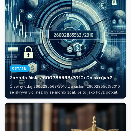
OSTATNÍ
Záhada čísla 2600285563/2010: Co skrývá?
Číselný údaj 2600285563/2010 Za číslem 2600285563/2010
se skrývá víc, než by se mohlo zdát. Je to jako když potkáte
někoho nového - na...