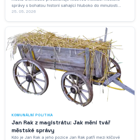
správy s bohatou historií sahající hluboko do minulosti
moravského regionu. Vznik této organizace je úzce spjat s
25. 05. 2026
vývojem samotného města Olomouce, které patřilo po
staletí mezi nejvýznamnější moravská města a bylo...
KOMUNÁLNÍ POLITIKA
Jan Rak z magistrátu: Jak mění tvář
městské správy
Kdo je Jan Rak a jeho pozice Jan Rak patří mezi klíčové