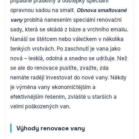
případné praskliny a odštěpky speciální
opravnou sadou na smalt.
Obnova smaltované
vany
probíhá nanesením speciální renovační
sady, která se skládá z báze a vrchního emailu.
Nanáší se štětcem nebo válečkem v několika
tenkých vrstvách. Po zaschnutí je vana jako
nová – lesklá, odolná a snadno se udržuje. Než
se ale do renovace pustíte, zvažte, zda
nemáte raději investovat do nové vany. Někdy
je výměna vany ekonomičtějším a
efektivnějším řešením, zvláště u starších a
velmi poškozených van.
Výhody renovace vany