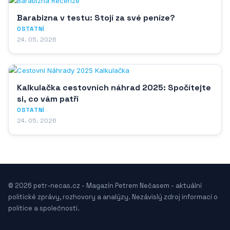
Barabizna v testu: Stojí za své peníze?
OSTATNÍ
24. 05. 2026
Kalkulačka cestovních náhrad 2025: Spočítejte
si, co vám patří
OSTATNÍ
24. 05. 2026
© 2026 petr-necas.cz - Magazín Petrem Nečasem - aktuální
politické zprávy, rozhovory a analýzy. Nezávislý zdroj informací o
politice a společnosti.