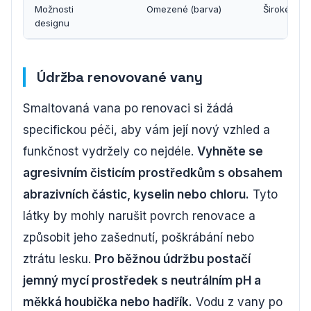
Možnosti
Omezené (barva)
Široké (tva
designu
m
Údržba renovované vany
Smaltovaná vana po renovaci si žádá
specifickou péči, aby vám její nový vzhled a
funkčnost vydržely co nejdéle.
Vyhněte se
agresivním čisticím prostředkům s obsahem
abrazivních částic, kyselin nebo chloru.
Tyto
látky by mohly narušit povrch renovace a
způsobit jeho zašednutí, poškrábání nebo
ztrátu lesku.
Pro běžnou údržbu postačí
jemný mycí prostředek s neutrálním pH a
měkká houbička nebo hadřík.
Vodu z vany po