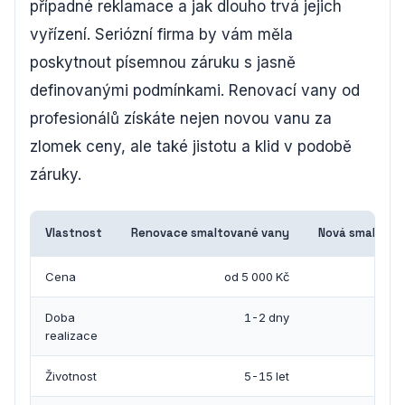
případné reklamace a jak dlouho trvá jejich
vyřízení. Seriózní firma by vám měla
poskytnout písemnou záruku s jasně
definovanými podmínkami. Renovací vany od
profesionálů získáte nejen novou vanu za
zlomek ceny, ale také jistotu a klid v podobě
záruky.
Vlastnost
Renovace smaltované vany
Nová smaltova
Cena
od 5 000 Kč
od 1
Doba
1-2 dny
realizace
Životnost
5-15 let
2