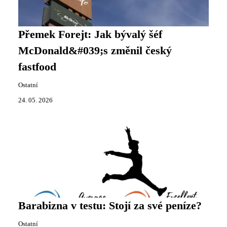
Přemek Forejt: Jak bývalý šéf
McDonald&#039;s změnil český
fastfood
Ostatní
24. 05. 2026
Barabizna v testu: Stojí za své peníze?
Ostatní