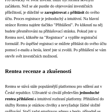
začátkem. Než se ale pustíte do objevování investičních
příležitostí, je důležité se
zaregistrovat
a
přihlásit
do svého
účtu. Proces registrace je jednoduchý a intuitivní. Na hlavní
stránce Rentea najdete tlačítko "Přihlášení". Po kliknutí na něj
budete přesměrováni na přihlašovací stránku. Pokud jste u
Rentea noví, klikněte na "Registrace" a vyplňte registrační
formulář. Po úspěšné registraci se můžete přihlásit do svého účtu
pomocí e-mailu a hesla, které jste si zvolili. Po přihlášení se vám
otevře svět investičních možností.
Rentea recenze a zkušenosti
Rentea se stává stále populárnější platformou pro sdílení aut v
České republice. Uživatelé si chválí především
jednoduché
rentea přihlášení
a intuitivní rozhraní platformy. Přihlášení do
služby Rentea je otázkou chvilky a nevyžaduje žádné složité
ověřování. Stačí zadat emailovou adresu a heslo, případně se