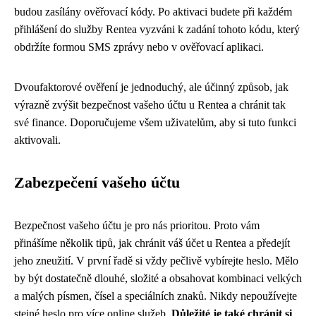
budou zasílány ověřovací kódy. Po aktivaci budete při každém
přihlášení do služby Rentea vyzváni k zadání tohoto kódu, který
obdržíte formou SMS zprávy nebo v ověřovací aplikaci.
Dvoufaktorové ověření je jednoduchý, ale účinný způsob, jak
výrazně zvýšit bezpečnost vašeho účtu u Rentea a chránit tak
své finance. Doporučujeme všem uživatelům, aby si tuto funkci
aktivovali.
Zabezpečení vašeho účtu
Bezpečnost vašeho účtu je pro nás prioritou. Proto vám
přinášíme několik tipů, jak chránit váš účet u Rentea a předejít
jeho zneužití. V první řadě si vždy pečlivě vybírejte heslo. Mělo
by být dostatečně dlouhé, složité a obsahovat kombinaci velkých
a malých písmen, čísel a speciálních znaků. Nikdy nepoužívejte
stejné heslo pro více online služeb.
Důležité je také chránit si