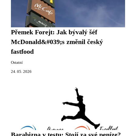
Přemek Forejt: Jak bývalý šéf
McDonald&#039;s změnil český
fastfood
Ostatní
24. 05. 2026
Barabizna v testu: Stojí za své peníze?