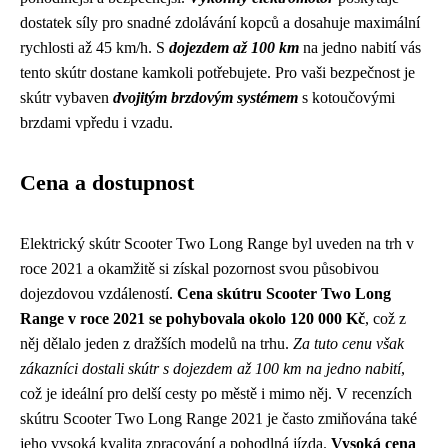
dostatek síly pro snadné zdolávání kopců a dosahuje maximální
rychlosti až 45 km/h. S
dojezdem až 100 km
na jedno nabití vás
tento skútr dostane kamkoli potřebujete. Pro vaši bezpečnost je
skútr vybaven
dvojitým brzdovým systémem
s kotoučovými
brzdami vpředu i vzadu.
Cena a dostupnost
Elektrický skútr Scooter Two Long Range byl uveden na trh v
roce 2021 a okamžitě si získal pozornost svou působivou
dojezdovou vzdáleností.
Cena skútru Scooter Two Long
Range v roce 2021 se pohybovala okolo 120 000 Kč
, což z
něj dělalo jeden z dražších modelů na trhu.
Za tuto cenu však
zákazníci dostali skútr s dojezdem až 100 km na jedno nabití
,
což je ideální pro delší cesty po městě i mimo něj. V recenzích
skútru Scooter Two Long Range 2021 je často zmiňována také
jeho vysoká kvalita zpracování a pohodlná jízda.
Vysoká cena