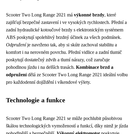
Scooter Two Long Range 2021 má
výkonné brzdy
, které
zajišťují bezpečné zastavení i ve vysokých rychlostech. Přední a
zadní hydraulické kotoučové brzdy s elektronickým systémem
ABS poskytují spolehlivý brzdný účinek za všech podmínek.
Odpružení
je navrženo tak, aby si skútr zachoval stabilitu a
komfort i na nerovném povrchu. Přední vidlice a zadní tlumič
poskytují dostatečný zdvih a tlumí nárazy, což zaručuje
pohodlnou jízdu i na delších trasách.
Kombinace brzd a
odpružení
dělá ze Scooter Two Long Range 2021 ideální volbu
pro každodenní dojíždění i víkendové výlety.
Technologie a funkce
Scooter Two Long Range 2021 se může pochlubit působivou
škálou technologických vymožeností a funkcí, díky nimž je jízda
pohodlnější a bezpečnější.
Výkonný elektromotor
poskytuje