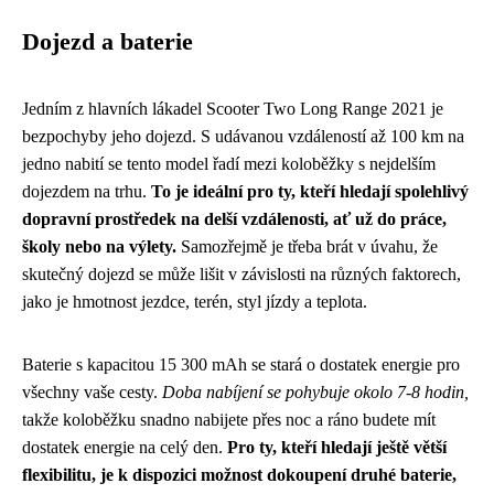
Dojezd a baterie
Jedním z hlavních lákadel Scooter Two Long Range 2021 je
bezpochyby jeho dojezd. S udávanou vzdáleností až 100 km na
jedno nabití se tento model řadí mezi koloběžky s nejdelším
dojezdem na trhu.
To je ideální pro ty, kteří hledají spolehlivý
dopravní prostředek na delší vzdálenosti, ať už do práce,
školy nebo na výlety.
Samozřejmě je třeba brát v úvahu, že
skutečný dojezd se může lišit v závislosti na různých faktorech,
jako je hmotnost jezdce, terén, styl jízdy a teplota.
Baterie s kapacitou 15 300 mAh se stará o dostatek energie pro
všechny vaše cesty.
Doba nabíjení se pohybuje okolo 7-8 hodin,
takže koloběžku snadno nabijete přes noc a ráno budete mít
dostatek energie na celý den.
Pro ty, kteří hledají ještě větší
flexibilitu, je k dispozici možnost dokoupení druhé baterie,