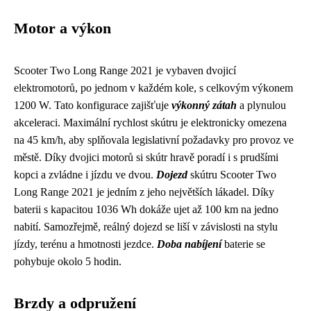
Motor a výkon
Scooter Two Long Range 2021 je vybaven dvojicí
elektromotorů, po jednom v každém kole, s celkovým výkonem
1200 W. Tato konfigurace zajišťuje
výkonný zátah
a plynulou
akceleraci. Maximální rychlost skútru je elektronicky omezena
na 45 km/h, aby splňovala legislativní požadavky pro provoz ve
městě. Díky dvojici motorů si skútr hravě poradí i s prudšími
kopci a zvládne i jízdu ve dvou.
Dojezd
skútru Scooter Two
Long Range 2021 je jedním z jeho největších lákadel. Díky
baterii s kapacitou 1036 Wh dokáže ujet až 100 km na jedno
nabití. Samozřejmě, reálný dojezd se liší v závislosti na stylu
jízdy, terénu a hmotnosti jezdce.
Doba nabíjení
baterie se
pohybuje okolo 5 hodin.
Brzdy a odpružení