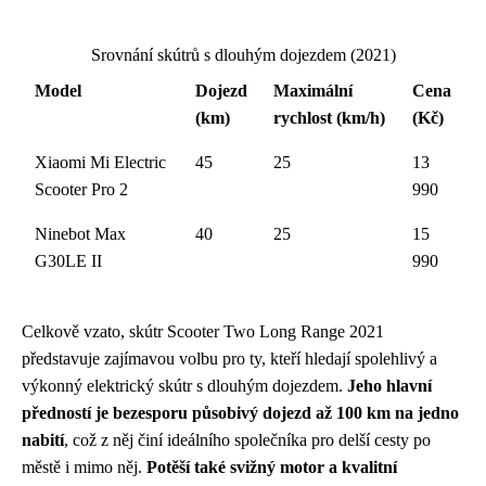
Srovnání skútrů s dlouhým dojezdem (2021)
Model
Dojezd
Maximální
Cena
(km)
rychlost (km/h)
(Kč)
Xiaomi Mi Electric
45
25
13
Scooter Pro 2
990
Ninebot Max
40
25
15
G30LE II
990
Celkově vzato, skútr Scooter Two Long Range 2021
představuje zajímavou volbu pro ty, kteří hledají spolehlivý a
výkonný elektrický skútr s dlouhým dojezdem.
Jeho hlavní
předností je bezesporu působivý dojezd až 100 km na jedno
nabití
, což z něj činí ideálního společníka pro delší cesty po
městě i mimo něj.
Potěší také svižný motor a kvalitní