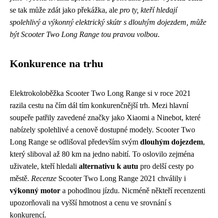
se tak může zdát jako překážka, ale
pro ty, kteří hledají
spolehlivý a výkonný elektrický skútr s dlouhým dojezdem, může
být Scooter Two Long Range tou pravou volbou
.
Konkurence na trhu
Elektrokoloběžka Scooter Two Long Range si v roce 2021
razila cestu na čím dál tím konkurenčnější trh. Mezi hlavní
soupeře patřily zavedené značky jako Xiaomi a Ninebot, které
nabízely spolehlivé a cenově dostupné modely. Scooter Two
Long Range se odlišoval především svým
dlouhým dojezdem
,
který sliboval až 80 km na jedno nabití. To oslovilo zejména
uživatele, kteří hledali
alternativu k autu
pro delší cesty po
městě.
Recenze
Scooter Two Long Range 2021 chválily i
výkonný motor
a pohodlnou jízdu. Nicméně někteří recenzenti
upozorňovali na vyšší hmotnost a cenu ve srovnání s
konkurencí.