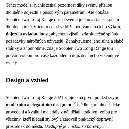
Tento model si rychle získal pozornost díky svému příslibu
dlouhého dojezdu a působivým parametrům. Ale dokázal
Scooter Two Long Range dostát svému jménu a stát se králem
dlouhých tras? V této recenzi se blíže podíváme na jeho
výkon
,
dojezd
a
ovladatelnost
, abychom zjistili, zda skutečně splňuje
požadavky náročných uživatelů. Zanalyzujeme jeho silné a slabé
stránky a zhodnotíme, zda je Scooter Two Long Range tou
pravou volbou pro vaše každodenní dojíždění nebo víkendové
výlety.
Design a vzhled
Scooter Two Long Range 2021 zaujme na první pohled svým
moderním a elegantním designem
. Čisté linie, minimalistické
provedení a kvalitní materiály z něj dělají atraktivní volbu pro
všechny, kteří hledají stylový a zároveň praktický dopravní
prostředek do města.
Dostupný je v několika barevných