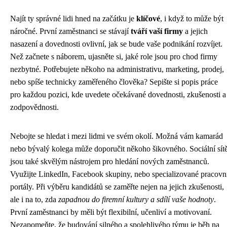
Najít ty správné lidi hned na začátku je
klíčové
, i když to může být
náročné. První zaměstnanci se stávají
tváří vaší firmy
a jejich
nasazení a dovednosti ovlivní, jak se bude vaše podnikání rozvíjet.
Než začnete s náborem, ujasněte si, jaké role jsou pro chod firmy
nezbytné. Potřebujete někoho na administrativu, marketing, prodej,
nebo spíše technicky zaměřeného člověka? Sepište si popis práce
pro každou pozici, kde uvedete očekávané dovednosti, zkušenosti a
zodpovědnosti.
Nebojte se hledat i mezi lidmi ve svém okolí. Možná vám kamarád
nebo bývalý kolega může doporučit někoho šikovného. Sociální sít
jsou také skvělým nástrojem pro hledání nových zaměstnanců.
Využijte LinkedIn, Facebook skupiny, nebo specializované pracovn
portály. Při výběru kandidátů se zaměřte nejen na jejich zkušenosti,
ale i na to, zda
zapadnou do firemní kultury a sdílí vaše hodnoty
.
První zaměstnanci by měli být flexibilní, učenliví a motivovaní.
Nezapomeňte, že budování silného a spolehlivého týmu je běh na