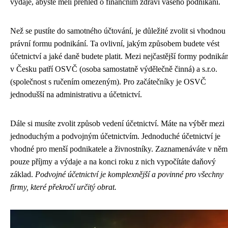
výdaje, abyste měli přehled o finančním zdraví vašeho podnikání.
Než se pustíte do samotného účtování, je důležité zvolit si vhodnou
právní formu podnikání. Ta ovlivní, jakým způsobem budete vést
účetnictví a jaké daně budete platit. Mezi nejčastější formy podnikán
v Česku patří OSVČ (osoba samostatně výdělečně činná) a s.r.o.
(společnost s ručením omezeným). Pro začátečníky je OSVČ
jednodušší na administrativu a účetnictví.
Dále si musíte zvolit způsob vedení účetnictví. Máte na výběr mezi
jednoduchým a podvojným účetnictvím. Jednoduché účetnictví je
vhodné pro menší podnikatele a živnostníky. Zaznamenáváte v něm
pouze příjmy a výdaje a na konci roku z nich vypočítáte daňový
základ.
Podvojné účetnictví je komplexnější a povinné pro všechny
firmy, které překročí určitý obrat.