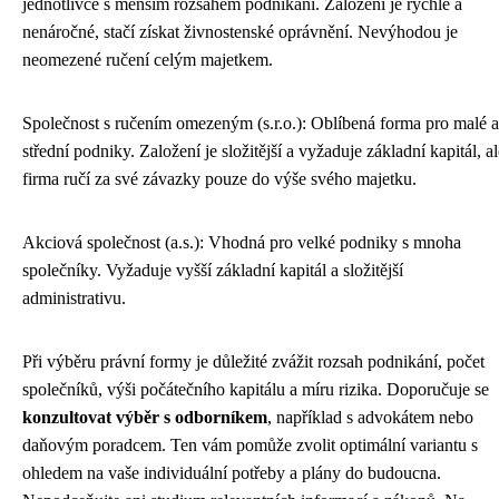
jednotlivce s menším rozsahem podnikání. Založení je rychlé a
nenáročné, stačí získat živnostenské oprávnění. Nevýhodou je
neomezené ručení celým majetkem.
Společnost s ručením omezeným (s.r.o.): Oblíbená forma pro malé a
střední podniky. Založení je složitější a vyžaduje základní kapitál, al
firma ručí za své závazky pouze do výše svého majetku.
Akciová společnost (a.s.): Vhodná pro velké podniky s mnoha
společníky. Vyžaduje vyšší základní kapitál a složitější
administrativu.
Při výběru právní formy je důležité zvážit rozsah podnikání, počet
společníků, výši počátečního kapitálu a míru rizika. Doporučuje se
konzultovat výběr s odborníkem
, například s advokátem nebo
daňovým poradcem. Ten vám pomůže zvolit optimální variantu s
ohledem na vaše individuální potřeby a plány do budoucna.