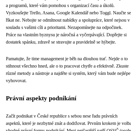
a programů, které vám pomohou s organizací času a úkolů.
Vyzkoušejte Trello, Asana, Google Kalendář nebo Toggl. Naučte se
říkat ne. Nebojte se odmítnout nabídky a spolupráce, které nejsou v
souladu s vašimi cíli a prioritami. Nezapomínejte na odpočinek.
Práce na vlastním byznysu je náročná a vyčerpávající. Dopřejte si
dostatek spánku, zdravě se stravujte a pravidelně se hýbejte.
Pamatujte, že time management je běh na dlouhou trať. Nejde o to
stihnout všechno hned, ale o to pracovat chytře a efektivně. Zkuste
různé metody a nástroje a najděte si systém, který vám bude nejlépe
vyhovovat.
Právní aspekty podnikání
Začít podnikat v České republice s sebou nese řadu právních
aspektů, které je nezbytné znát a dodržovat. Prvním krokem je volb
vhodné právní formy podnikání. Mezi nejčastější patří
OSVČ (osob