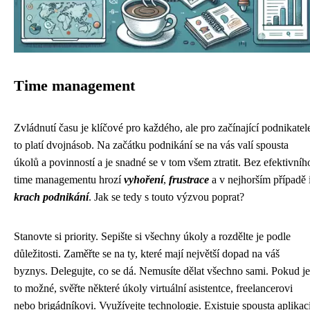
Time management
Zvládnutí času je klíčové pro každého, ale pro začínající podnikatel
to platí dvojnásob. Na začátku podnikání se na vás valí spousta
úkolů a povinností a je snadné se v tom všem ztratit. Bez efektivníh
time managementu hrozí
vyhoření
,
frustrace
a v nejhorším případě 
krach podnikání
. Jak se tedy s touto výzvou poprat?
Stanovte si priority. Sepište si všechny úkoly a rozdělte je podle
důležitosti. Zaměřte se na ty, které mají největší dopad na váš
byznys. Delegujte, co se dá. Nemusíte dělat všechno sami. Pokud je
to možné, svěřte některé úkoly virtuální asistentce, freelancerovi
nebo brigádníkovi. Využívejte technologie. Existuje spousta aplikac