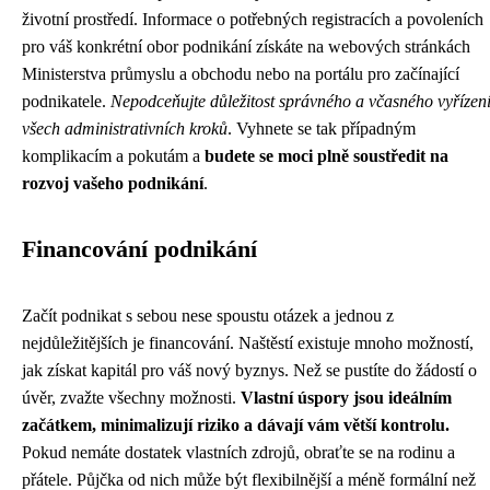
životní prostředí. Informace o potřebných registracích a povoleních
pro váš konkrétní obor podnikání získáte na webových stránkách
Ministerstva průmyslu a obchodu nebo na portálu pro začínající
podnikatele.
Nepodceňujte důležitost správného a včasného vyřízen
všech administrativních kroků
. Vyhnete se tak případným
komplikacím a pokutám a
budete se moci plně soustředit na
rozvoj vašeho podnikání
.
Financování podnikání
Začít podnikat s sebou nese spoustu otázek a jednou z
nejdůležitějších je financování. Naštěstí existuje mnoho možností,
jak získat kapitál pro váš nový byznys. Než se pustíte do žádostí o
úvěr, zvažte všechny možnosti.
Vlastní úspory jsou ideálním
začátkem, minimalizují riziko a dávají vám větší kontrolu.
Pokud nemáte dostatek vlastních zdrojů, obraťte se na rodinu a
přátele. Půjčka od nich může být flexibilnější a méně formální než