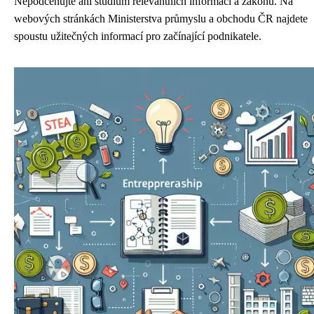
Nepodceňujte ani studium relevantních informací a zákonů. Na
webových stránkách Ministerstva průmyslu a obchodu ČR najdete
spoustu užitečných informací pro začínající podnikatele.