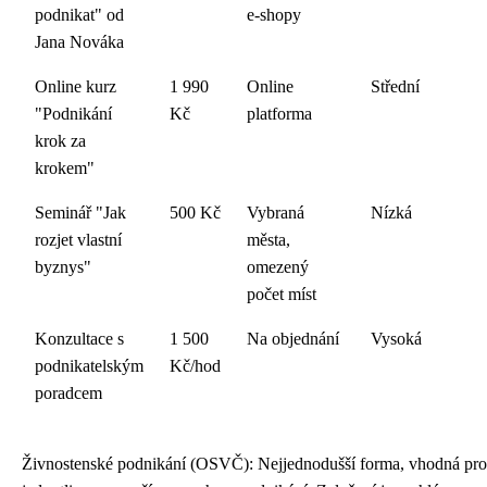
podnikat" od
e-shopy
Jana Nováka
Online kurz
1 990
Online
Střední
"Podnikání
Kč
platforma
krok za
krokem"
Seminář "Jak
500 Kč
Vybraná
Nízká
rozjet vlastní
města,
byznys"
omezený
počet míst
Konzultace s
1 500
Na objednání
Vysoká
podnikatelským
Kč/hod
poradcem
Živnostenské podnikání (OSVČ): Nejjednodušší forma, vhodná pro