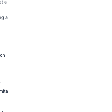
et a
ng a
ích
y
.
mítá
ch