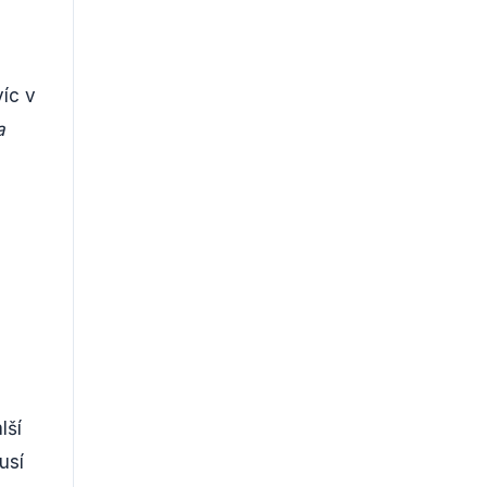
víc v
a
lší
usí