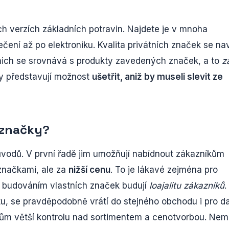
ch verzích základních potravin. Najdete je v mnoha
ečení až po elektroniku. Kvalita privátních značek se na
 nich se srovnává s produkty zavedených značek, a to
z
čky představují možnost
ušetřit, aniž by museli slevit ze
 značky?
ůvodů. V první řadě jim umožňují nabídnout zákazníkům
značkami, ale za
nižší cenu
. To je lákavé zejména pro
ny budováním vlastních značek budují
loajalitu zákazníků
.
rtu, se pravděpodobně vrátí do stejného obchodu i pro da
odům větší kontrolu nad sortimentem a cenotvorbou. Nem