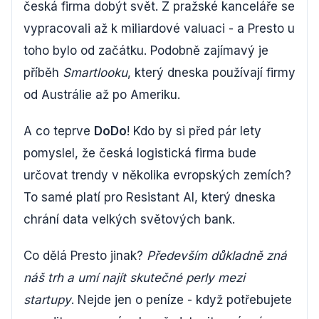
česká firma dobýt svět. Z pražské kanceláře se
vypracovali až k miliardové valuaci - a Presto u
toho bylo od začátku. Podobně zajímavý je
příběh
Smartlooku
, který dneska používají firmy
od Austrálie až po Ameriku.
A co teprve
DoDo
! Kdo by si před pár lety
pomyslel, že česká logistická firma bude
určovat trendy v několika evropských zemích?
To samé platí pro Resistant AI, který dneska
chrání data velkých světových bank.
Co dělá Presto jinak?
Především důkladně zná
náš trh a umí najít skutečné perly mezi
startupy
. Nejde jen o peníze - když potřebujete