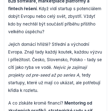
B2B software, marketplace platformy a
fintech řešení
. Když vidí startup s potenciálem
dobýt Evropu nebo celý svět, zbystří. Vždyť
kdo by nechtěl být součástí příběhu příštího
velkého úspěchu?
Jejich domácí hřiště? Střední a východní
Evropa. Znají tady každý koutek, každou výzvu
i příležitost. Česko, Slovensko, Polsko - tady se
cítí jako ryba ve vodě.
Nejvíc je zajímají
projekty od pre-seed až po series A
, tedy
startupy, které už mají co ukázat, ale potřebují
křídla k rozletu.
A co získáte kromě financí?
Mentoring od
zkušených profíků, strategické rady a síť