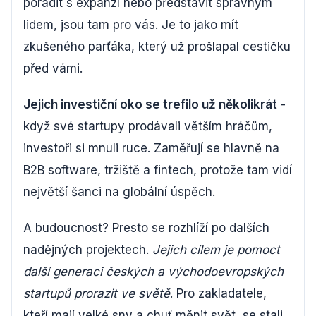
poradit s expanzí nebo představit správným
lidem, jsou tam pro vás. Je to jako mít
zkušeného parťáka, který už prošlapal cestičku
před vámi.
Jejich investiční oko se trefilo už několikrát
-
když své startupy prodávali větším hráčům,
investoři si mnuli ruce. Zaměřují se hlavně na
B2B software, tržiště a fintech, protože tam vidí
největší šanci na globální úspěch.
A budoucnost? Presto se rozhlíží po dalších
nadějných projektech.
Jejich cílem je pomoct
další generaci českých a východoevropských
startupů prorazit ve světě
. Pro zakladatele,
kteří mají velké sny a chuť měnit svět, se stali