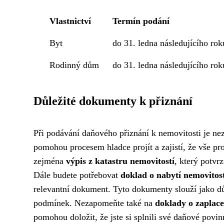
Vlastnictví
Termín podání
Byt
do 31. ledna následujícího rok
Rodinný dům
do 31. ledna následujícího rok
Důležité dokumenty k přiznání
Při podávání daňového přiznání k nemovitosti je ne
pomohou procesem hladce projít a zajistí, že vše p
zejména
výpis z katastru nemovitostí
, který potvr
Dále budete potřebovat
doklad o nabytí nemovitos
relevantní dokument. Tyto dokumenty slouží jako dů
podmínek. Nezapomeňte také na
doklady o zaplace
pomohou doložit, že jste si splnili své daňové pov