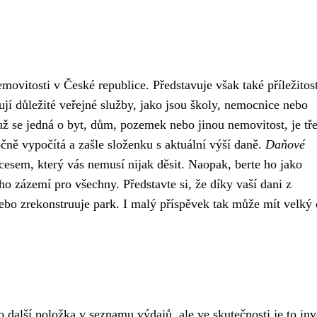
emovitosti v České republice. Představuje však také příležitos
ují důležité veřejné služby, jako jsou školy, nemocnice nebo
 už se jedná o byt, dům, pozemek nebo jinou nemovitost, je tř
čně vypočítá a zašle složenku s aktuální výší daně.
Daňové
cesem, který vás nemusí nijak děsit. Naopak, berte ho jako
ho zázemí pro všechny. Představte si, že díky vaší dani z
ebo zrekonstruuje park. I malý příspěvek tak může mít velký
 další položka v seznamu výdajů, ale ve skutečnosti je to inv