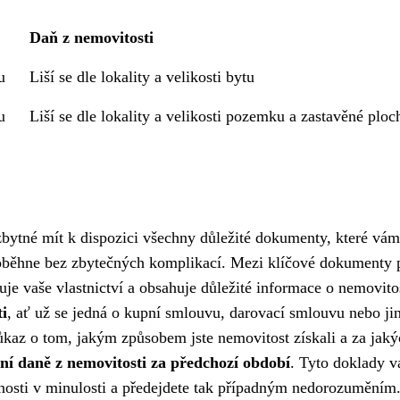
Daň z nemovitosti
u
Liší se dle lokality a velikosti bytu
u
Liší se dle lokality a velikosti pozemku a zastavěné ploc
zbytné mít k dispozici všechny důležité dokumenty, které vám
roběhne bez zbytečných komplikací. Mezi klíčové dokumenty p
zuje vaše vlastnictví a obsahuje důležité informace o nemovitos
ti
, ať už se jedná o kupní smlouvu, darovací smlouvu nebo ji
kaz o tom, jakým způsobem jste nemovitost získali a za jaký
ní daně z nemovitosti za předchozí období
. Tyto doklady 
innosti v minulosti a předejdete tak případným nedorozuměním