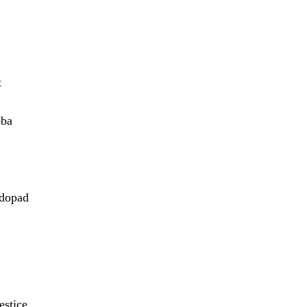
t
eba
 dopad
estice