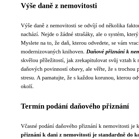
Výše daně z nemovitosti
Výše daně z nemovitosti se odvíjí od několika faktorů
nachází. Nejde o žádné strašáky, ale o systém, kter
Myslete na to, že daň, kterou odvedete, se vám vra
modernizovaných knihoven.
Daňové přiznání k nem
skvělou příležitostí, jak zrekapitulovat svůj vztah k
daňových povinností obavy, ale věřte, že s trochou
stresu. A pamatujte, že s každou korunou, kterou odv
okolí.
Termín podání daňového přiznání
Včasné podání daňového přiznání k nemovitosti je k
přiznání k dani z nemovitosti je standardně do k