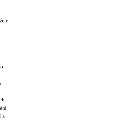
žete
ho
m
ách
ání
í a