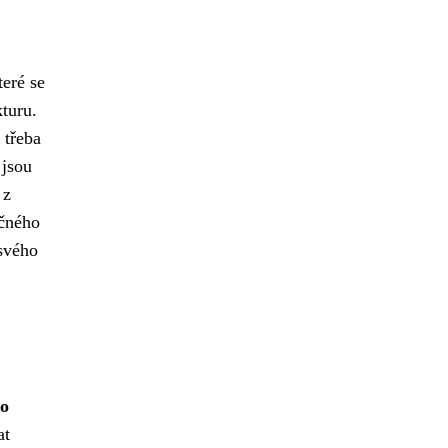
teré se
kturu.
 třeba
jsou
 z
ečného
 svého
ho
at