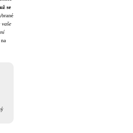
už se
vybrané
e vaše
vní
 na
ný