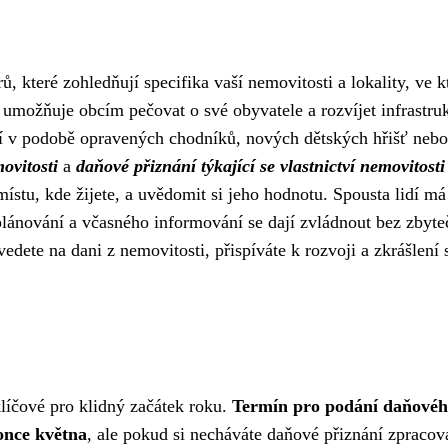
, které zohledňují specifika vaší nemovitosti a lokality, ve k
ý umožňuje obcím pečovat o své obyvatele a rozvíjet infrastru
cí v podobě opravených chodníků, nových dětských hřišť nebo
ovitosti
a
daňové přiznání týkající se vlastnictví nemovitosti
 místu, kde žijete, a uvědomit si jeho hodnotu. Spousta lidí má
 plánování a včasného informování se dají zvládnout bez zbyt
edete na dani z nemovitosti, přispíváte k rozvoji a zkrášlení
líčové pro klidný začátek roku.
Termín pro podání daňové
once května
, ale pokud si necháváte daňové přiznání zpracov