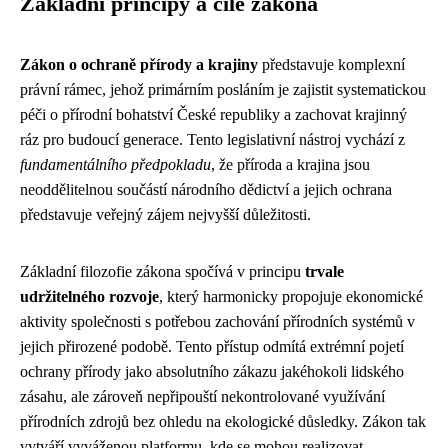
Základní principy a cíle zákona
Zákon o ochraně přírody a krajiny
představuje komplexní
právní rámec, jehož primárním posláním je zajistit systematickou
péči o přírodní bohatství České republiky a zachovat krajinný
ráz pro budoucí generace. Tento legislativní nástroj vychází z
fundamentálního předpokladu
, že příroda a krajina jsou
neoddělitelnou součástí národního dědictví a jejich ochrana
představuje veřejný zájem nejvyšší důležitosti.
Základní filozofie zákona spočívá v principu
trvale
udržitelného rozvoje
, který harmonicky propojuje ekonomické
aktivity společnosti s potřebou zachování přírodních systémů v
jejich přirozené podobě. Tento přístup odmítá extrémní pojetí
ochrany přírody jako absolutního zákazu jakéhokoli lidského
zásahu, ale zároveň nepřipouští nekontrolované využívání
přírodních zdrojů bez ohledu na ekologické důsledky. Zákon tak
vytváří vyváženou platformu, kde se mohou realizovat