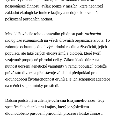
hospodářské činnosti, avšak pouze v mezích, které neohrozí
základní ekologické funkce krajiny a nedojde k nevratnému
poškození přírodních hodnot.
Mezi klíčové cíle tohoto právního předpisu patří
zachování
biologické rozmanitosti
na všech úrovních organizace života. To
zahrnuje ochranu jednotlivých druhů rostlin a živočichů, jejich
populací, ale také celých ekosystémů a biotopů, které tvoří
vzájemně propojené přírodní celky. Zákon klade důraz na
nutnost udržení genetické variability v rámci populací, protože
právě tato diverzita představuje základní předpoklad pro
dlouhodobou životaschopnost druhů a jejich schopnost adaptace
na měnící se podmínky prostředí.
Dalším podstatným cílem je
ochrana krajinného rázu
, tedy
specifického charakteru krajiny, který je výsledkem
dlouhodobého působení přírodních procesů i lidské činnosti.