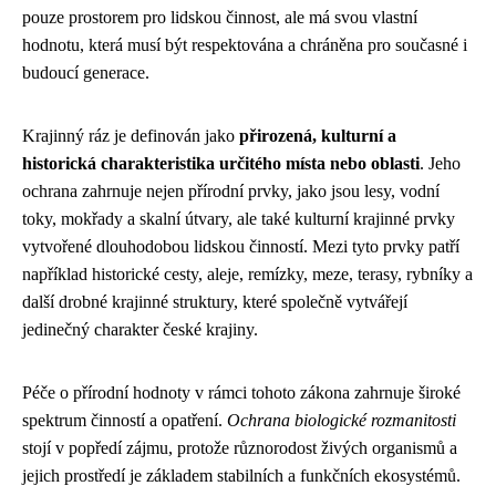
pouze prostorem pro lidskou činnost, ale má svou vlastní
hodnotu, která musí být respektována a chráněna pro současné i
budoucí generace.
Krajinný ráz je definován jako
přirozená, kulturní a
historická charakteristika určitého místa nebo oblasti
. Jeho
ochrana zahrnuje nejen přírodní prvky, jako jsou lesy, vodní
toky, mokřady a skalní útvary, ale také kulturní krajinné prvky
vytvořené dlouhodobou lidskou činností. Mezi tyto prvky patří
například historické cesty, aleje, remízky, meze, terasy, rybníky a
další drobné krajinné struktury, které společně vytvářejí
jedinečný charakter české krajiny.
Péče o přírodní hodnoty v rámci tohoto zákona zahrnuje široké
spektrum činností a opatření.
Ochrana biologické rozmanitosti
stojí v popředí zájmu, protože různorodost živých organismů a
jejich prostředí je základem stabilních a funkčních ekosystémů.