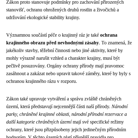
Zákon proto stanovuje podmínky pro zachování přirozených
stanovišť, ochranu ohrožených druhů rostlin a živočichů a
udržování ekologické stability krajiny.
Významnou součástí péče o krajinný ráz je také
ochrana
krajinného obrazu před nevhodnými zásahy
. To znamená, že
jakékoliv stavby, těžební činnosti nebo jiné aktivity, které by
mohly výrazně narušit vzhled a charakter krajiny, musí být
pečlivě posuzovány. Orgány ochrany přírody mají pravomoc
zasáhnout a zakázat nebo upravit takové záměry, které by byly s
ochranou krajinného rázu v rozporu.
Zákon také upravuje vytváření a správu zvláště chráněných
území, která představují nejcennější části naší přírody.
Národní
parky, chráněné krajinné oblasti, národní přírodní rezervace a
další kategorie chráněných území
mají své specifické režimy
ochrany, které jsou přizpůsobeny jejich jedinečným přírodním
hodnotám. V těchto územích platí přísnější pravidla pro