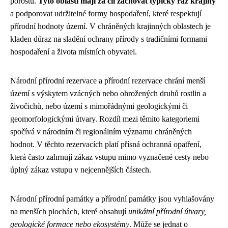
porostů.
Tyto oblasti mají za cíl zachovat typický ráz krajiny
a podporovat udržitelné formy hospodaření, které respektují
přírodní hodnoty území. V chráněných krajinných oblastech je
kladen důraz na sladění ochrany přírody s tradičními formami
hospodaření a života místních obyvatel.
Národní přírodní rezervace a přírodní rezervace chrání menší
území s výskytem vzácných nebo ohrožených druhů rostlin a
živočichů, nebo území s mimořádnými geologickými či
geomorfologickými útvary. Rozdíl mezi těmito kategoriemi
spočívá v národním či regionálním významu chráněných
hodnot. V těchto rezervacích platí přísná ochranná opatření,
která často zahrnují zákaz vstupu mimo vyznačené cesty nebo
úplný zákaz vstupu v nejcennějších částech.
Národní přírodní památky a přírodní památky jsou vyhlašovány
na menších plochách, které obsahují
unikátní přírodní útvary,
geologické formace nebo ekosystémy
. Může se jednat o