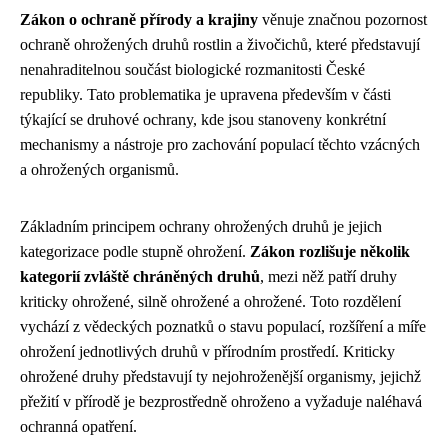
Zákon o ochraně přírody a krajiny
věnuje značnou pozornost
ochraně ohrožených druhů rostlin a živočichů, které představují
nenahraditelnou součást biologické rozmanitosti České
republiky. Tato problematika je upravena především v části
týkající se druhové ochrany, kde jsou stanoveny konkrétní
mechanismy a nástroje pro zachování populací těchto vzácných
a ohrožených organismů.
Základním principem ochrany ohrožených druhů je jejich
kategorizace podle stupně ohrožení.
Zákon rozlišuje několik
kategorií zvláště chráněných druhů
, mezi něž patří druhy
kriticky ohrožené, silně ohrožené a ohrožené. Toto rozdělení
vychází z vědeckých poznatků o stavu populací, rozšíření a míře
ohrožení jednotlivých druhů v přírodním prostředí. Kriticky
ohrožené druhy představují ty nejohroženější organismy, jejichž
přežití v přírodě je bezprostředně ohroženo a vyžaduje naléhavá
ochranná opatření.