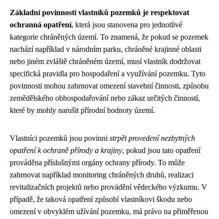
Základní povinností vlastníků pozemků je respektovat
ochranná opatření
, která jsou stanovena pro jednotlivé
kategorie chráněných území. To znamená, že pokud se pozemek
nachází například v národním parku, chráněné krajinné oblasti
nebo jiném zvláště chráněném území, musí vlastník dodržovat
specifická pravidla pro hospodaření a využívání pozemku. Tyto
povinnosti mohou zahrnovat omezení stavební činnosti, způsobu
zemědělského obhospodařování nebo zákaz určitých činností,
které by mohly narušit přírodní hodnoty území.
Vlastníci pozemků jsou povinni
strpět provedení nezbytných
opatření k ochraně přírody a krajiny
, pokud jsou tato opatření
prováděna příslušnými orgány ochrany přírody. To může
zahrnovat například monitoring chráněných druhů, realizaci
revitalizačních projektů nebo provádění vědeckého výzkumu. V
případě, že taková opatření způsobí vlastníkovi škodu nebo
omezení v obvyklém užívání pozemku, má právo na přiměřenou