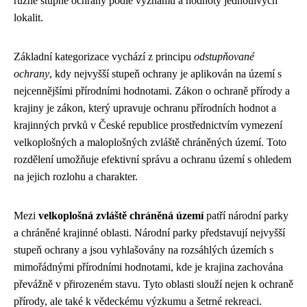
různé stupně ochrany podle významu a hodnoty jednotlivých
lokalit.
Základní kategorizace vychází z principu
odstupňované
ochrany
, kdy nejvyšší stupeň ochrany je aplikován na území s
nejcennějšími přírodními hodnotami. Zákon o ochraně přírody a
krajiny je zákon, který upravuje ochranu přírodních hodnot a
krajinných prvků v České republice prostřednictvím vymezení
velkoplošných a maloplošných zvláště chráněných území. Toto
rozdělení umožňuje efektivní správu a ochranu území s ohledem
na jejich rozlohu a charakter.
Mezi
velkoplošná zvláště chráněná území
patří národní parky
a chráněné krajinné oblasti. Národní parky představují nejvyšší
stupeň ochrany a jsou vyhlašovány na rozsáhlých územích s
mimořádnými přírodními hodnotami, kde je krajina zachována
převážně v přirozeném stavu. Tyto oblasti slouží nejen k ochraně
přírody, ale také k vědeckému výzkumu a šetrné rekreaci.