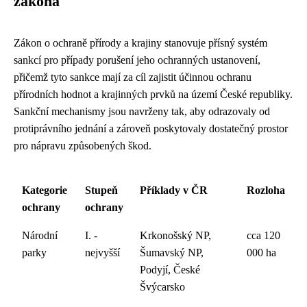
zákona
Zákon o ochraně přírody a krajiny stanovuje přísný systém
sankcí pro případy porušení jeho ochranných ustanovení,
přičemž tyto sankce mají za cíl zajistit účinnou ochranu
přírodních hodnot a krajinných prvků na území České republiky.
Sankční mechanismy jsou navrženy tak, aby odrazovaly od
protiprávního jednání a zároveň poskytovaly dostatečný prostor
pro nápravu způsobených škod.
Kategorie
Stupeň
Příklady v ČR
Rozloha
ochrany
ochrany
Národní
I. -
Krkonošský NP,
cca 120
parky
nejvyšší
Šumavský NP,
000 ha
Podyjí, České
Švýcarsko