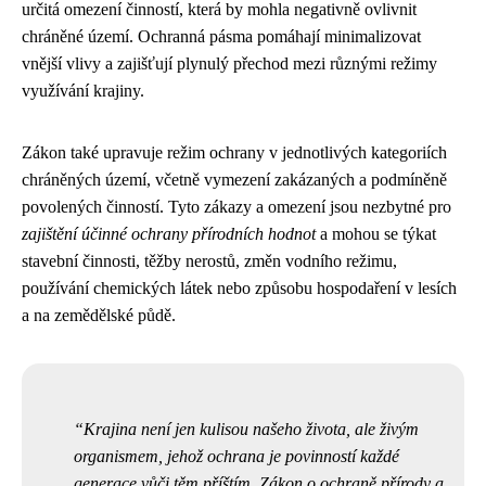
určitá omezení činností, která by mohla negativně ovlivnit
chráněné území. Ochranná pásma pomáhají minimalizovat
vnější vlivy a zajišťují plynulý přechod mezi různými režimy
využívání krajiny.
Zákon také upravuje režim ochrany v jednotlivých kategoriích
chráněných území, včetně vymezení zakázaných a podmíněně
povolených činností. Tyto zákazy a omezení jsou nezbytné pro
zajištění účinné ochrany přírodních hodnot
a mohou se týkat
stavební činnosti, těžby nerostů, změn vodního režimu,
používání chemických látek nebo způsobu hospodaření v lesích
a na zemědělské půdě.
Krajina není jen kulisou našeho života, ale živým
organismem, jehož ochrana je povinností každé
generace vůči těm příštím. Zákon o ochraně přírody a