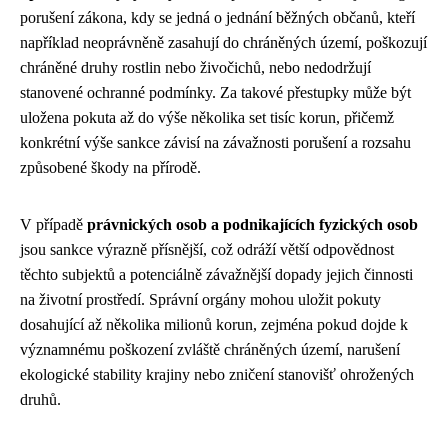
porušení zákona, kdy se jedná o jednání běžných občanů, kteří
například neoprávněně zasahují do chráněných území, poškozují
chráněné druhy rostlin nebo živočichů, nebo nedodržují
stanovené ochranné podmínky. Za takové přestupky může být
uložena pokuta až do výše několika set tisíc korun, přičemž
konkrétní výše sankce závisí na závažnosti porušení a rozsahu
způsobené škody na přírodě.
V případě
právnických osob a podnikajících fyzických osob
jsou sankce výrazně přísnější, což odráží větší odpovědnost
těchto subjektů a potenciálně závažnější dopady jejich činnosti
na životní prostředí. Správní orgány mohou uložit pokuty
dosahující až několika milionů korun, zejména pokud dojde k
významnému poškození zvláště chráněných území, narušení
ekologické stability krajiny nebo zničení stanovišť ohrožených
druhů.