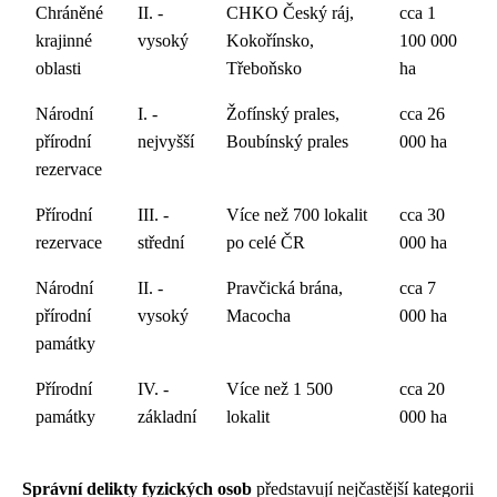
Chráněné
II. -
CHKO Český ráj,
cca 1
krajinné
vysoký
Kokořínsko,
100 000
oblasti
Třeboňsko
ha
Národní
I. -
Žofínský prales,
cca 26
přírodní
nejvyšší
Boubínský prales
000 ha
rezervace
Přírodní
III. -
Více než 700 lokalit
cca 30
rezervace
střední
po celé ČR
000 ha
Národní
II. -
Pravčická brána,
cca 7
přírodní
vysoký
Macocha
000 ha
památky
Přírodní
IV. -
Více než 1 500
cca 20
památky
základní
lokalit
000 ha
Správní delikty fyzických osob
představují nejčastější kategorii