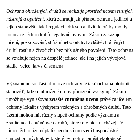
Ochrana ohrožených druhů se realizuje prostřednictvím různých
nástrojů a opatření
, která zahrnují jak přímou ochranu jedinců a
jejich stanovišť, tak i regulaci lidských aktivit, které by mohly
populace těchto druhů negativně ovlivnit. Zákon zakazuje
ničení, poškozování, sbírání nebo odchyt zvláště chráněných
druhů rostlin a živočichů bez příslušného povolení. Tato ochrana
se vztahuje nejen na dospělé jedince, ale i na jejich vývojová
stadia, vejce, larvy či semena.
Významnou součástí druhové ochrany je také ochrana biotopů a
stanovišť, kde se ohrožené druhy přirozeně vyskytují. Zákon
umožňuje vyhlašovat
zvláště chráněná území
právě za účelem
ochrany lokalit s výskytem vzácných a ohrožených druhů. Tato
území mohou mít různý stupeň ochrany podle významu a
zranitelnosti chráněných druhů, které se v nich nacházejí. V
rámci těchto území platí specifická omezení hospodářské
činnosti a jiných aktivit, které by mohly narušit ekologické