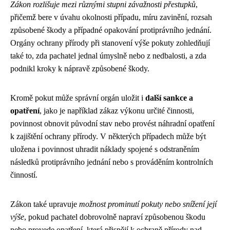
Zákon rozlišuje mezi různými stupni závažnosti přestupků
,
přičemž bere v úvahu okolnosti případu, míru zavinění, rozsah
způsobené škody a případné opakování protiprávního jednání.
Orgány ochrany přírody při stanovení výše pokuty zohledňují
také to, zda pachatel jednal úmyslně nebo z nedbalosti, a zda
podnikl kroky k nápravě způsobené škody.
Kromě pokut může správní orgán uložit i
další sankce a
opatření
, jako je například zákaz výkonu určité činnosti,
povinnost obnovit původní stav nebo provést náhradní opatření
k zajištění ochrany přírody. V některých případech může být
uložena i povinnost uhradit náklady spojené s odstraněním
následků protiprávního jednání nebo s prováděním kontrolních
činností.
Zákon také upravuje
možnost prominutí pokuty nebo snížení její
výše
, pokud pachatel dobrovolně napraví způsobenou škodu
nebo provede opatření, která přispějí k ochraně přírody nad