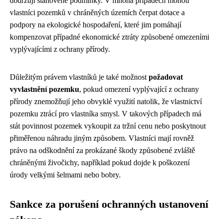
dodržují stanovené podmínky. V mnoha případech mohou
vlastníci pozemků v chráněných územích čerpat dotace a
podpory na ekologické hospodaření, které jim pomáhají
kompenzovat případné ekonomické ztráty způsobené omezeními
vyplývajícími z ochrany přírody.
Důležitým právem vlastníků je také možnost
požadovat
vyvlastnění pozemku
, pokud omezení vyplývající z ochrany
přírody znemožňují jeho obvyklé využití natolik, že vlastnictví
pozemku ztrácí pro vlastníka smysl. V takových případech má
stát povinnost pozemek vykoupit za tržní cenu nebo poskytnout
přiměřenou náhradu jiným způsobem. Vlastníci mají rovněž
právo na odškodnění za prokázané škody způsobené zvláště
chráněnými živočichy, například pokud dojde k poškození
úrody velkými šelmami nebo bobry.
Sankce za porušení ochranných ustanovení