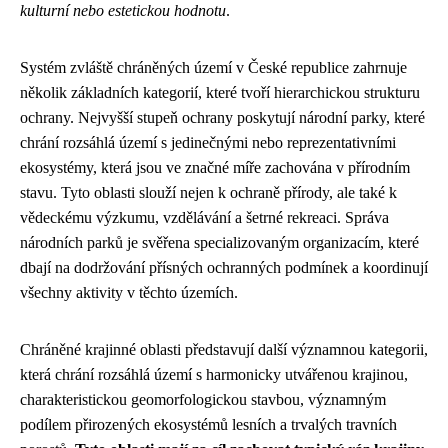
kulturní nebo estetickou hodnotu
.
Systém zvláště chráněných území v České republice zahrnuje
několik základních kategorií, které tvoří hierarchickou strukturu
ochrany. Nejvyšší stupeň ochrany poskytují národní parky, které
chrání rozsáhlá území s jedinečnými nebo reprezentativními
ekosystémy, která jsou ve značné míře zachována v přírodním
stavu. Tyto oblasti slouží nejen k ochraně přírody, ale také k
vědeckému výzkumu, vzdělávání a šetrné rekreaci. Správa
národních parků je svěřena specializovaným organizacím, které
dbají na dodržování přísných ochranných podmínek a koordinují
všechny aktivity v těchto územích.
Chráněné krajinné oblasti představují další významnou kategorii,
která chrání rozsáhlá území s harmonicky utvářenou krajinou,
charakteristickou geomorfologickou stavbou, významným
podílem přirozených ekosystémů lesních a trvalých travních