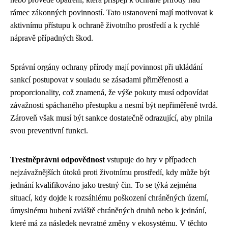
rámec zákonných povinností. Tato ustanovení mají motivovat k
aktivnímu přístupu k ochraně životního prostředí a k rychlé
nápravě případných škod.
Správní orgány ochrany přírody mají povinnost při ukládání
sankcí postupovat v souladu se zásadami přiměřenosti a
proporcionality, což znamená, že výše pokuty musí odpovídat
závažnosti spáchaného přestupku a nesmí být nepřiměřeně tvrdá.
Zároveň však musí být sankce dostatečně odrazující, aby plnila
svou preventivní funkci.
Trestněprávní odpovědnost
vstupuje do hry v případech
nejzávažnějších útoků proti životnímu prostředí, kdy může být
jednání kvalifikováno jako trestný čin. To se týká zejména
situací, kdy dojde k rozsáhlému poškození chráněných území,
úmyslnému hubení zvláště chráněných druhů nebo k jednání,
které má za následek nevratné změny v ekosystému. V těchto