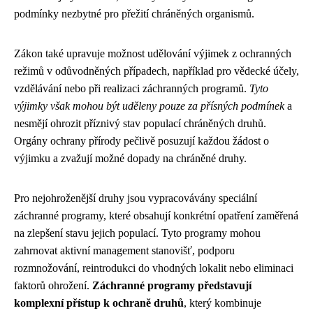
podmínky nezbytné pro přežití chráněných organismů.
Zákon také upravuje možnost udělování výjimek z ochranných
režimů v odůvodněných případech, například pro vědecké účely,
vzdělávání nebo při realizaci záchranných programů.
Tyto
výjimky však mohou být uděleny pouze za přísných podmínek
a
nesmějí ohrozit příznivý stav populací chráněných druhů.
Orgány ochrany přírody pečlivě posuzují každou žádost o
výjimku a zvažují možné dopady na chráněné druhy.
Pro nejohroženější druhy jsou vypracovávány speciální
záchranné programy, které obsahují konkrétní opatření zaměřená
na zlepšení stavu jejich populací. Tyto programy mohou
zahrnovat aktivní management stanovišť, podporu
rozmnožování, reintrodukci do vhodných lokalit nebo eliminaci
faktorů ohrožení.
Záchranné programy představují
komplexní přístup k ochraně druhů
, který kombinuje