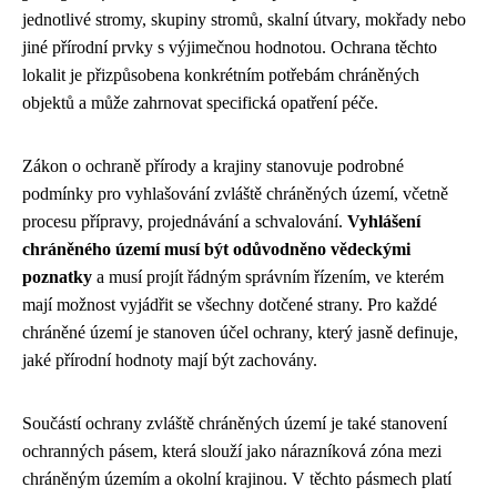
jednotlivé stromy, skupiny stromů, skalní útvary, mokřady nebo
jiné přírodní prvky s výjimečnou hodnotou. Ochrana těchto
lokalit je přizpůsobena konkrétním potřebám chráněných
objektů a může zahrnovat specifická opatření péče.
Zákon o ochraně přírody a krajiny stanovuje podrobné
podmínky pro vyhlašování zvláště chráněných území, včetně
procesu přípravy, projednávání a schvalování.
Vyhlášení
chráněného území musí být odůvodněno vědeckými
poznatky
a musí projít řádným správním řízením, ve kterém
mají možnost vyjádřit se všechny dotčené strany. Pro každé
chráněné území je stanoven účel ochrany, který jasně definuje,
jaké přírodní hodnoty mají být zachovány.
Součástí ochrany zvláště chráněných území je také stanovení
ochranných pásem, která slouží jako nárazníková zóna mezi
chráněným územím a okolní krajinou. V těchto pásmech platí