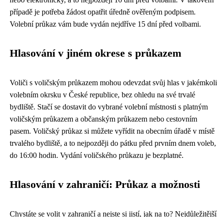
případě je potřeba žádost opatřit úředně ověřeným podpisem.
Volební průkaz vám bude vydán nejdříve 15 dní před volbami.
Hlasování v jiném okrese s průkazem
Voliči s voličským průkazem mohou odevzdat svůj hlas v jakémkoli
volebním okrsku v České republice, bez ohledu na své trvalé
bydliště. Stačí se dostavit do vybrané volební místnosti s platným
voličským průkazem a občanským průkazem nebo cestovním
pasem. Voličský průkaz si můžete vyřídit na obecním úřadě v místě
trvalého bydliště, a to nejpozději do pátku před prvním dnem voleb,
do 16:00 hodin. Vydání voličského průkazu je bezplatné.
Hlasování v zahraničí: Průkaz a možnosti
Chystáte se volit v zahraničí a nejste si jistí, jak na to? Nejdůležitější