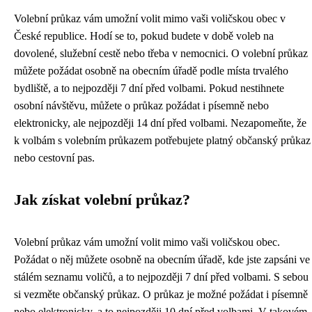
Volební průkaz vám umožní volit mimo vaši voličskou obec v
České republice. Hodí se to, pokud budete v době voleb na
dovolené, služební cestě nebo třeba v nemocnici. O volební průkaz
můžete požádat osobně na obecním úřadě podle místa trvalého
bydliště, a to nejpozději 7 dní před volbami. Pokud nestihnete
osobní návštěvu, můžete o průkaz požádat i písemně nebo
elektronicky, ale nejpozději 14 dní před volbami. Nezapomeňte, že
k volbám s volebním průkazem potřebujete platný občanský průkaz
nebo cestovní pas.
Jak získat volební průkaz?
Volební průkaz vám umožní volit mimo vaši voličskou obec.
Požádat o něj můžete osobně na obecním úřadě, kde jste zapsáni ve
stálém seznamu voličů, a to nejpozději 7 dní před volbami. S sebou
si vezměte občanský průkaz. O průkaz je možné požádat i písemně
nebo elektronicky, a to nejpozději 10 dní před volbami. V takovém