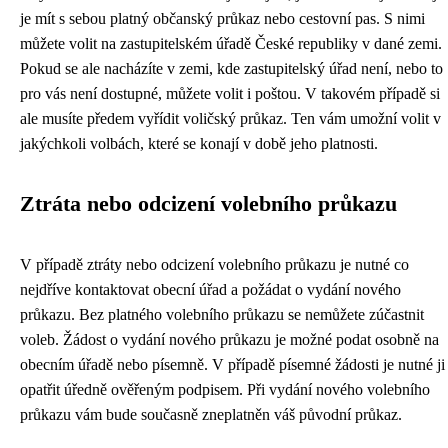
je mít s sebou platný občanský průkaz nebo cestovní pas. S nimi
můžete volit na zastupitelském úřadě České republiky v dané zemi.
Pokud se ale nacházíte v zemi, kde zastupitelský úřad není, nebo to
pro vás není dostupné, můžete volit i poštou. V takovém případě si
ale musíte předem vyřídit voličský průkaz. Ten vám umožní volit v
jakýchkoli volbách, které se konají v době jeho platnosti.
Ztráta nebo odcizení volebního průkazu
V případě ztráty nebo odcizení volebního průkazu je nutné co
nejdříve kontaktovat obecní úřad a požádat o vydání nového
průkazu. Bez platného volebního průkazu se nemůžete zúčastnit
voleb. Žádost o vydání nového průkazu je možné podat osobně na
obecním úřadě nebo písemně. V případě písemné žádosti je nutné ji
opatřit úředně ověřeným podpisem. Při vydání nového volebního
průkazu vám bude současně zneplatněn váš původní průkaz.