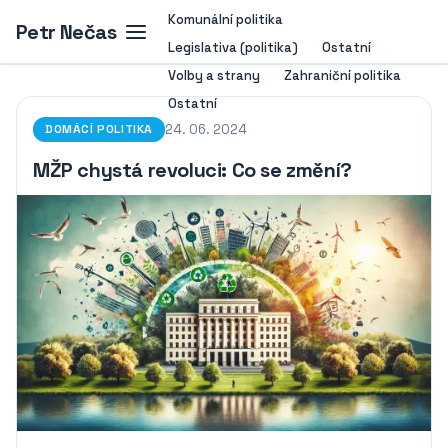
Komunální politika
Petr Nečas
Legislativa (politika)
Ostatní
Volby a strany
Zahraniční politika
Ostatní
24. 06. 2024
DOMÁCÍ POLITIKA
MŽP chystá revoluci: Co se změní?