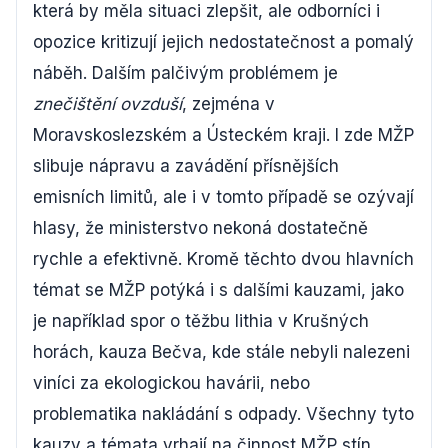
která by měla situaci zlepšit, ale odborníci i
opozice kritizují jejich nedostatečnost a pomalý
náběh. Dalším palčivým problémem je
znečištění ovzduší
, zejména v
Moravskoslezském a Ústeckém kraji. I zde MŽP
slibuje nápravu a zavádění přísnějších
emisních limitů, ale i v tomto případě se ozývají
hlasy, že ministerstvo nekoná dostatečně
rychle a efektivně. Kromě těchto dvou hlavních
témat se MŽP potýká i s dalšími kauzami, jako
je například spor o těžbu lithia v Krušných
horách, kauza Bečva, kde stále nebyli nalezeni
viníci za ekologickou havárii, nebo
problematika nakládání s odpady. Všechny tyto
kauzy a témata vrhají na činnost MŽP stín