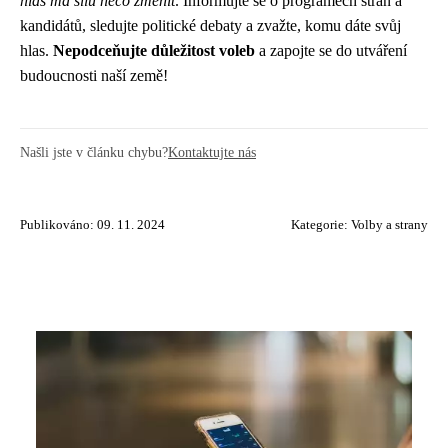
hlas má sílu něco změnit
. Informujte se o programech stran a
kandidátů, sledujte politické debaty a zvažte, komu dáte svůj
hlas.
Nepodceňujte důležitost voleb
a zapojte se do utváření
budoucnosti naší země!
Našli jste v článku chybu?
Kontaktujte nás
Publikováno: 09. 11. 2024
Kategorie:
Volby a strany