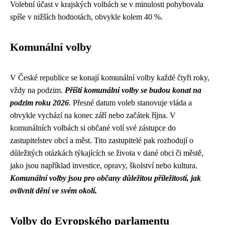
Volební účast v krajských volbách se v minulosti pohybovala
spíše v nižších hodnotách, obvykle kolem 40 %.
Komunální volby
V České republice se konají komunální volby každé čtyři roky,
vždy na podzim.
Příští komunální volby se budou konat na
podzim roku 2026
. Přesné datum voleb stanovuje vláda a
obvykle vychází na konec září nebo začátek října. V
komunálních volbách si občané volí své zástupce do
zastupitelstev obcí a měst. Tito zastupitelé pak rozhodují o
důležitých otázkách týkajících se života v dané obci či městě,
jako jsou například investice, opravy, školství nebo kultura.
Komunální volby jsou pro občany důležitou příležitostí, jak
ovlivnit dění ve svém okolí.
Volby do Evropského parlamentu