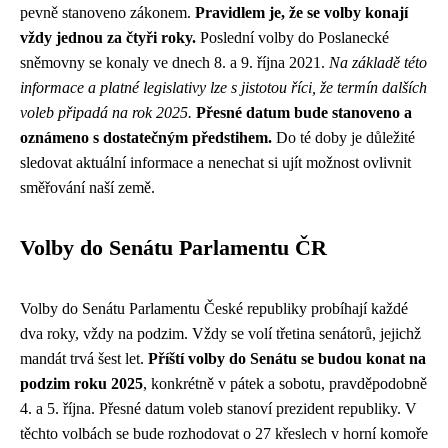
pevně stanoveno zákonem.
Pravidlem je, že se volby konají
vždy jednou za čtyři roky.
Poslední volby do Poslanecké
sněmovny se konaly ve dnech 8. a 9. října 2021.
Na základě této
informace a platné legislativy lze s jistotou říci, že termín dalších
voleb připadá na rok 2025.
Přesné datum bude stanoveno a
oznámeno s dostatečným předstihem.
Do té doby je důležité
sledovat aktuální informace a nenechat si ujít možnost ovlivnit
směřování naší země.
Volby do Senátu Parlamentu ČR
Volby do Senátu Parlamentu České republiky probíhají každé
dva roky, vždy na podzim. Vždy se volí třetina senátorů, jejichž
mandát trvá šest let.
Příští volby do Senátu se budou konat na
podzim roku 2025
, konkrétně v pátek a sobotu, pravděpodobně
4. a 5. října. Přesné datum voleb stanoví prezident republiky. V
těchto volbách se bude rozhodovat o 27 křeslech v horní komoře