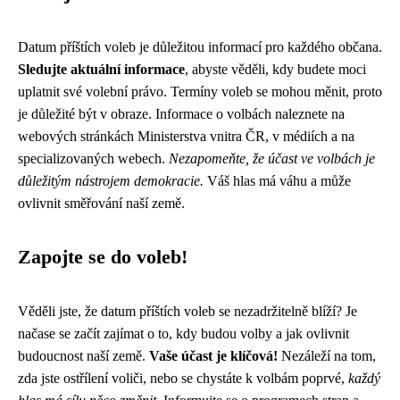
Datum příštích voleb je důležitou informací pro každého občana.
Sledujte aktuální informace
, abyste věděli, kdy budete moci
uplatnit své volební právo. Termíny voleb se mohou měnit, proto
je důležité být v obraze. Informace o volbách naleznete na
webových stránkách Ministerstva vnitra ČR, v médiích a na
specializovaných webech.
Nezapomeňte, že účast ve volbách je
důležitým nástrojem demokracie.
Váš hlas má váhu a může
ovlivnit směřování naší země.
Zapojte se do voleb!
Věděli jste, že datum příštích voleb se nezadržitelně blíží? Je
načase se začít zajímat o to, kdy budou volby a jak ovlivnit
budoucnost naší země.
Vaše účast je klíčová!
Nezáleží na tom,
zda jste ostřílení voliči, nebo se chystáte k volbám poprvé,
každý