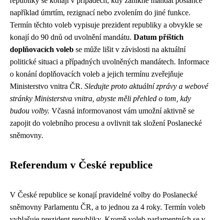
republiky se konají v případech, kdy zanikne mandát poslance
například úmrtím, rezignací nebo zvolením do jiné funkce.
Termín těchto voleb vypisuje prezident republiky a obvykle se
konají do 90 dnů od uvolnění mandátu.
Datum příštích
doplňovacích voleb
se může lišit v závislosti na aktuální
politické situaci a případných uvolněných mandátech. Informace
o konání doplňovacích voleb a jejich termínu zveřejňuje
Ministerstvo vnitra ČR.
Sledujte proto aktuální zprávy a webové
stránky Ministerstva vnitra, abyste měli přehled o tom, kdy
budou volby.
Včasná informovanost vám umožní aktivně se
zapojit do volebního procesu a ovlivnit tak složení Poslanecké
sněmovny.
Referendum v České republice
V České republice se konají pravidelné volby do Poslanecké
sněmovny Parlamentu ČR, a to jednou za 4 roky. Termín voleb
vyhlašuje prezident republiky. Kromě voleb parlamentních se v