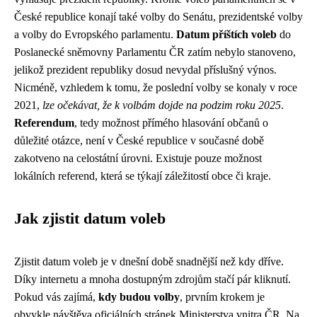
České republice konají také volby do Senátu, prezidentské volby
a volby do Evropského parlamentu.
Datum příštích voleb
do
Poslanecké sněmovny Parlamentu ČR zatím nebylo stanoveno,
jelikož prezident republiky dosud nevydal příslušný výnos.
Nicméně, vzhledem k tomu, že poslední volby se konaly v roce
2021,
lze očekávat, že k volbám dojde na podzim roku 2025
.
Referendum
, tedy možnost přímého hlasování občanů o
důležité otázce, není v České republice v současné době
zakotveno na celostátní úrovni. Existuje pouze možnost
lokálních referend, která se týkají záležitostí obce či kraje.
Jak zjistit datum voleb
Zjistit datum voleb je v dnešní době snadnější než kdy dříve.
Díky internetu a mnoha dostupným zdrojům stačí pár kliknutí.
Pokud vás zajímá,
kdy budou volby
, prvním krokem je
obvykle návštěva oficiálních stránek Ministerstva vnitra ČR. Na