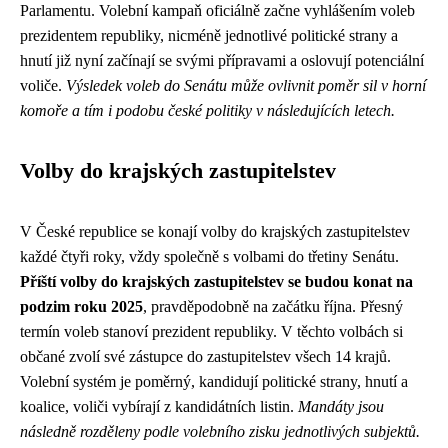
Parlamentu. Volební kampaň oficiálně začne vyhlášením voleb
prezidentem republiky, nicméně jednotlivé politické strany a
hnutí již nyní začínají se svými přípravami a oslovují potenciální
voliče.
Výsledek voleb do Senátu může ovlivnit poměr sil v horní
komoře a tím i podobu české politiky v následujících letech.
Volby do krajských zastupitelstev
V České republice se konají volby do krajských zastupitelstev
každé čtyři roky, vždy společně s volbami do třetiny Senátu.
Příští volby do krajských zastupitelstev se budou konat na
podzim roku 2025
, pravděpodobně na začátku října. Přesný
termín voleb stanoví prezident republiky. V těchto volbách si
občané zvolí své zástupce do zastupitelstev všech 14 krajů.
Volební systém je poměrný, kandidují politické strany, hnutí a
koalice, voliči vybírají z kandidátních listin.
Mandáty jsou
následně rozděleny podle volebního zisku jednotlivých subjektů.