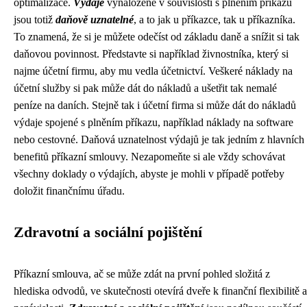
optimalizace.
Výdaje
vynaložené v souvislosti s plněním příkazu
jsou totiž
daňově uznatelné
, a to jak u příkazce, tak u příkazníka.
To znamená, že si je můžete odečíst od základu daně a snížit si tak
daňovou povinnost. Představte si například živnostníka, který si
najme účetní firmu, aby mu vedla účetnictví. Veškeré náklady na
účetní služby si pak může dát do nákladů a ušetřit tak nemalé
peníze na daních. Stejně tak i účetní firma si může dát do nákladů
výdaje spojené s plněním příkazu, například náklady na software
nebo cestovné. Daňová uznatelnost výdajů je tak jedním z hlavních
benefitů příkazní smlouvy. Nezapomeňte si ale vždy schovávat
všechny doklady o výdajích, abyste je mohli v případě potřeby
doložit finančnímu úřadu.
Zdravotní a sociální pojištění
Příkazní smlouva, ač se může zdát na první pohled složitá z
hlediska odvodů, ve skutečnosti otevírá dveře k finanční flexibilitě a