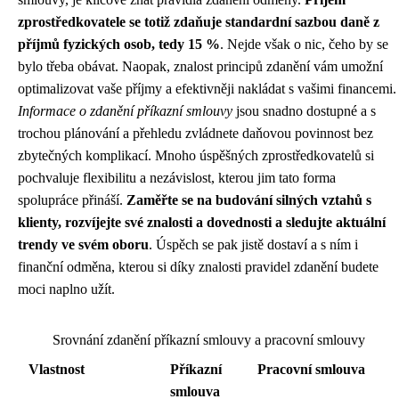
zprostředkovatele se totiž zdaňuje standardní sazbou daně z
příjmů fyzických osob, tedy 15 %
. Nejde však o nic, čeho by se
bylo třeba obávat. Naopak, znalost principů zdanění vám umožní
optimalizovat vaše příjmy a efektivněji nakládat s vašimi financemi.
Informace o zdanění příkazní smlouvy
jsou snadno dostupné a s
trochou plánování a přehledu zvládnete daňovou povinnost bez
zbytečných komplikací. Mnoho úspěšných zprostředkovatelů si
pochvaluje flexibilitu a nezávislost, kterou jim tato forma
spolupráce přináší.
Zaměřte se na budování silných vztahů s
klienty, rozvíjejte své znalosti a dovednosti a sledujte aktuální
trendy ve svém oboru
. Úspěch se pak jistě dostaví a s ním i
finanční odměna, kterou si díky znalosti pravidel zdanění budete
moci naplno užít.
Srovnání zdanění příkazní smlouvy a pracovní smlouvy
Vlastnost
Příkazní
Pracovní smlouva
smlouva