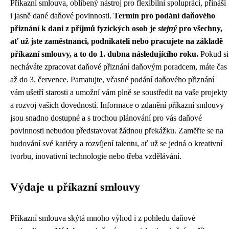
Příkazní smlouva, oblíbený nástroj pro flexibilní spolupráci, přináší
i jasně dané daňové povinnosti.
Termín pro podání daňového
přiznání k dani z příjmů fyzických osob je
stejný
pro všechny,
ať už jste zaměstnanci, podnikateli nebo pracujete na základě
příkazní smlouvy, a to do 1. dubna následujícího roku.
Pokud si
necháváte zpracovat daňové přiznání daňovým poradcem, máte čas
až do 3. července. Pamatujte, včasné podání daňového přiznání
vám ušetří starosti a umožní vám plně se soustředit na vaše projekty
a rozvoj vašich dovedností. Informace o zdanění příkazní smlouvy
jsou snadno dostupné a s trochou plánování pro vás daňové
povinnosti nebudou představovat žádnou překážku. Zaměřte se na
budování své kariéry a rozvíjení talentu, ať už se jedná o kreativní
tvorbu, inovativní technologie nebo třeba vzdělávání.
Výdaje u příkazní smlouvy
Příkazní smlouva skýtá mnoho výhod i z pohledu daňové