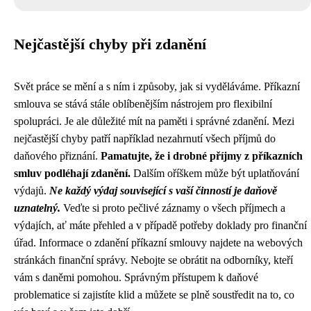
Nejčastější chyby při zdanění
Svět práce se mění a s ním i způsoby, jak si vyděláváme. Příkazní
smlouva se stává stále oblíbenějším nástrojem pro flexibilní
spolupráci. Je ale důležité mít na paměti i správné zdanění. Mezi
nejčastější chyby patří například nezahrnutí všech příjmů do
daňového přiznání.
Pamatujte, že i drobné příjmy z příkazních
smluv podléhají zdanění.
Dalším oříškem může být uplatňování
výdajů.
Ne každý výdaj související s vaší činností je daňově
uznatelný.
Veďte si proto pečlivé záznamy o všech příjmech a
výdajích, ať máte přehled a v případě potřeby doklady pro finanční
úřad. Informace o zdanění příkazní smlouvy najdete na webových
stránkách finanční správy. Nebojte se obrátit na odborníky, kteří
vám s daněmi pomohou. Správným přístupem k daňové
problematice si zajistíte klid a můžete se plně soustředit na to, co