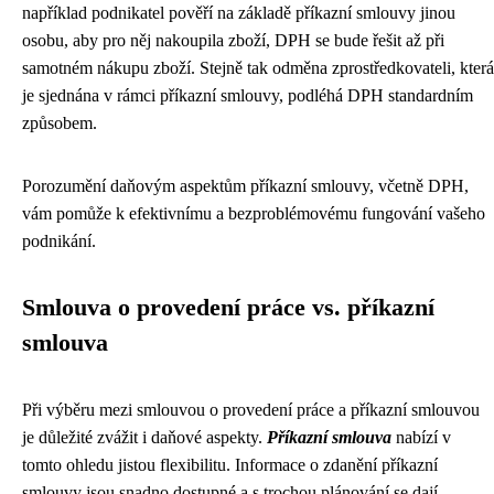
například podnikatel pověří na základě příkazní smlouvy jinou
osobu, aby pro něj nakoupila zboží, DPH se bude řešit až při
samotném nákupu zboží. Stejně tak odměna zprostředkovateli, která
je sjednána v rámci příkazní smlouvy, podléhá DPH standardním
způsobem.
Porozumění daňovým aspektům příkazní smlouvy, včetně DPH,
vám pomůže k efektivnímu a bezproblémovému fungování vašeho
podnikání.
Smlouva o provedení práce vs. příkazní
smlouva
Při výběru mezi smlouvou o provedení práce a příkazní smlouvou
je důležité zvážit i daňové aspekty.
Příkazní smlouva
nabízí v
tomto ohledu jistou flexibilitu. Informace o zdanění příkazní
smlouvy jsou snadno dostupné a s trochou plánování se dají