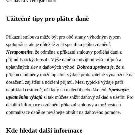
vás baví a v čem jste dobří.
Užitečné tipy pro plátce daně
Příkazní smlouva může být pro obě strany výhodným typem
spolupráce, ale je důležité znát specifika jejího zdanění.
Nezapomeňte
, že odměna z příkazní smlouvy podléhá dani z
příjmů fyzických osob. Výše daně se odvíjí od výše příjmů a
uplatněných slev a daňových výhod.
Dobrou zprávou je
, že si
příjemce odměny může uplatnit výdaje prokazatelně vynaložené na
dosažení, zajištění a udržení příjmů. Mezi typické výdaje patří
například cestovné, náklady na materiál nebo školení.
Správným
uplatněním výdajů
si tak můžete snížit daňový základ a ušetřit. Pro
detailní informace o zdanění příkazní smlouvy a možnostech
optimalizace daně se neváhejte obrátit na daňového poradce.
Kde hledat další informace