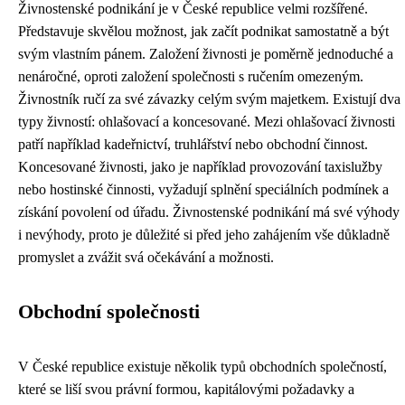
Živnostenské podnikání je v České republice velmi rozšířené.
Představuje skvělou možnost, jak začít podnikat samostatně a být
svým vlastním pánem. Založení živnosti je poměrně jednoduché a
nenáročné, oproti založení společnosti s ručením omezeným.
Živnostník ručí za své závazky celým svým majetkem. Existují dva
typy živností: ohlašovací a koncesované. Mezi ohlašovací živnosti
patří například kadeřnictví, truhlářství nebo obchodní činnost.
Koncesované živnosti, jako je například provozování taxislužby
nebo hostinské činnosti, vyžadují splnění speciálních podmínek a
získání povolení od úřadu. Živnostenské podnikání má své výhody
i nevýhody, proto je důležité si před jeho zahájením vše důkladně
promyslet a zvážit svá očekávání a možnosti.
Obchodní společnosti
V České republice existuje několik typů obchodních společností,
které se liší svou právní formou, kapitálovými požadavky a