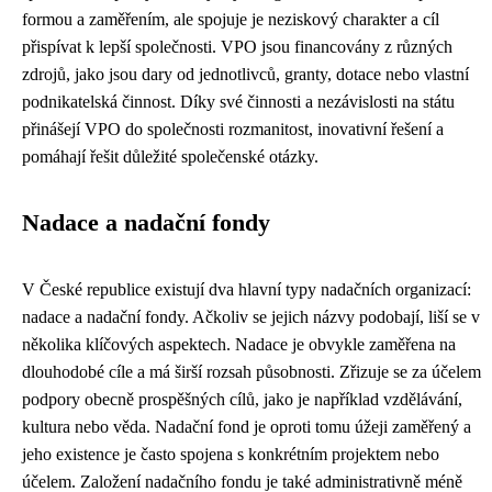
formou a zaměřením, ale spojuje je neziskový charakter a cíl
přispívat k lepší společnosti. VPO jsou financovány z různých
zdrojů, jako jsou dary od jednotlivců, granty, dotace nebo vlastní
podnikatelská činnost. Díky své činnosti a nezávislosti na státu
přinášejí VPO do společnosti rozmanitost, inovativní řešení a
pomáhají řešit důležité společenské otázky.
Nadace a nadační fondy
V České republice existují dva hlavní typy nadačních organizací:
nadace a nadační fondy. Ačkoliv se jejich názvy podobají, liší se v
několika klíčových aspektech. Nadace je obvykle zaměřena na
dlouhodobé cíle a má širší rozsah působnosti. Zřizuje se za účelem
podpory obecně prospěšných cílů, jako je například vzdělávání,
kultura nebo věda. Nadační fond je oproti tomu úžeji zaměřený a
jeho existence je často spojena s konkrétním projektem nebo
účelem. Založení nadačního fondu je také administrativně méně