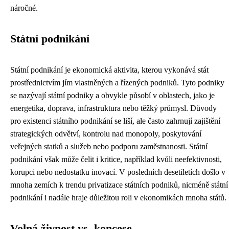
náročné.
Státní podnikání
Státní podnikání je ekonomická aktivita, kterou vykonává stát
prostřednictvím jím vlastněných a řízených podniků. Tyto podniky
se nazývají státní podniky a obvykle působí v oblastech, jako je
energetika, doprava, infrastruktura nebo těžký průmysl. Důvody
pro existenci státního podnikání se liší, ale často zahrnují zajištění
strategických odvětví, kontrolu nad monopoly, poskytování
veřejných statků a služeb nebo podporu zaměstnanosti. Státní
podnikání však může čelit i kritice, například kvůli neefektivnosti,
korupci nebo nedostatku inovací. V posledních desetiletích došlo v
mnoha zemích k trendu privatizace státních podniků, nicméně státní
podnikání i nadále hraje důležitou roli v ekonomikách mnoha států.
Volná živnost vs. koncese