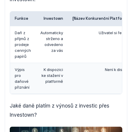
Funkce
Investown
[Název Konkurenční Platformy 1
Daň z
Automaticky
Uživatel si řeší sá
příjmů z
strženo a
prodeje
odvedeno
cenných
za vás
papírů
Výpis
K dispozici
Není k dispozic
pro
ke stažení v
daňové
platformě
přiznání
Jaké daně platím z výnosů z investic přes
Investown?