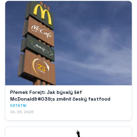
Přemek Forejt: Jak bývalý šéf
McDonald&#039;s změnil český fastfood
OSTATNÍ
24. 05. 2026