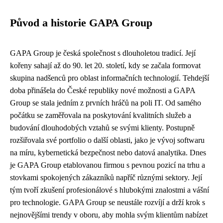
Původ a historie GAPA Group
GAPA Group je česká společnost s dlouholetou tradicí. Její
kořeny sahají až do 90. let 20. století, kdy se začala formovat
skupina nadšenců pro oblast informačních technologií. Tehdejší
doba přinášela do České republiky nové možnosti a GAPA
Group se stala jedním z prvních hráčů na poli IT. Od samého
počátku se zaměřovala na poskytování kvalitních služeb a
budování dlouhodobých vztahů se svými klienty. Postupně
rozšiřovala své portfolio o další oblasti, jako je vývoj softwaru
na míru, kybernetická bezpečnost nebo datová analytika. Dnes
je GAPA Group etablovanou firmou s pevnou pozicí na trhu a
stovkami spokojených zákazníků napříč různými sektory. Její
tým tvoří zkušení profesionálové s hlubokými znalostmi a vášní
pro technologie. GAPA Group se neustále rozvíjí a drží krok s
nejnovějšími trendy v oboru, aby mohla svým klientům nabízet