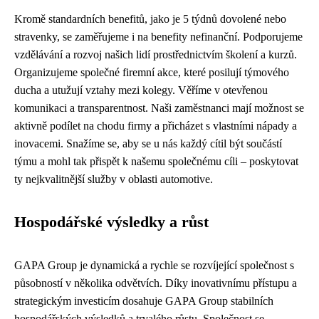
Kromě standardních benefitů, jako je 5 týdnů dovolené nebo
stravenky, se zaměřujeme i na benefity nefinanční. Podporujeme
vzdělávání a rozvoj našich lidí prostřednictvím školení a kurzů.
Organizujeme společné firemní akce, které posilují týmového
ducha a utužují vztahy mezi kolegy. Věříme v otevřenou
komunikaci a transparentnost. Naši zaměstnanci mají možnost se
aktivně podílet na chodu firmy a přicházet s vlastními nápady a
inovacemi. Snažíme se, aby se u nás každý cítil být součástí
týmu a mohl tak přispět k našemu společnému cíli – poskytovat
ty nejkvalitnější služby v oblasti automotive.
Hospodářské výsledky a růst
GAPA Group je dynamická a rychle se rozvíjející společnost s
působností v několika odvětvích. Díky inovativnímu přístupu a
strategickým investicím dosahuje GAPA Group stabilních
hospodářských výsledků a trvalého růstu. Společnost se