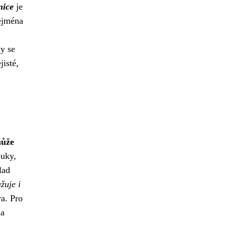
nice
je
zejména
dy se
jisté,
může
uky,
lad
žuje i
a. Pro
na