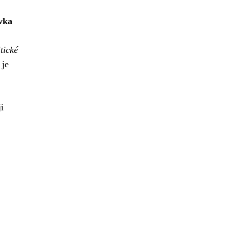
vka
tické
 je
i