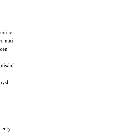
terá je
ce
nutí
 cen
olísání
mysl
centy