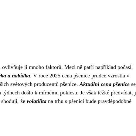
a ovlivňuje ji mnoho faktorů. Mezi ně patří například počasí,
vka a nabídka
. V roce 2025 cena pšenice prudce vzrostla v
ětších světových producentů pšenice.
Aktuální cena pšenice
se
 týdnech došlo k mírnému poklesu. Je však těžké předvídat, j
 shodují, že
volatilita
na trhu s pšenicí bude pravděpodobně