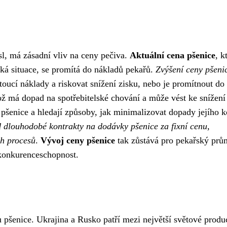
l, má zásadní vliv na ceny pečiva.
Aktuální cena pšenice
, k
cká situace, se promítá do nákladů pekařů.
Zvýšení ceny pšeni
oucí náklady a riskovat snížení zisku, nebo je promítnout do
což má dopad na spotřebitelské chování a může vést ke snížení
 pšenice a hledají způsoby, jak minimalizovat dopady jejího k
ad dlouhodobé kontrakty na dodávky pšenice za fixní cenu,
ch procesů
.
Vývoj ceny pšenice
tak zůstává pro pekařský prů
 konkurenceschopnost.
pšenice. Ukrajina a Rusko patří mezi největší světové produ