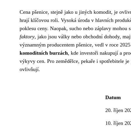
Cena pšenice, stejně jako u jiných komodit, je ovliv
hrají klíčovou roli. Vysoká úroda v hlavních produ
poklesu ceny. Naopak, sucho nebo záplavy mohou sn
faktory
, jako jsou války nebo obchodní dohody, mají
významným producentem pšenice, vedl v roce 2025 
komoditních burzách
, kde investoři nakupují a pr
výkyvy cen. Pro zemědělce, pekaře i spotřebitele je p
ovlivňují.
Datum
20. říjen 20
10. říjen 20