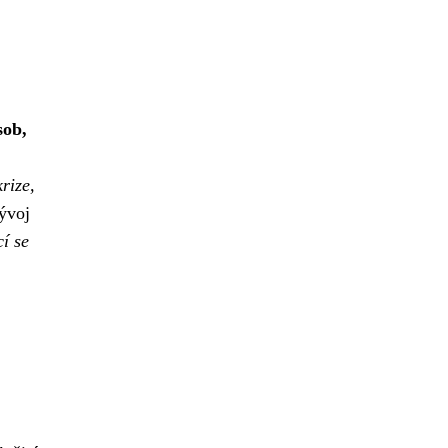
sob,
rize,
vývoj
í se