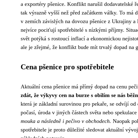
a exportéry pšenice. Konflikt narušil dodavatelské 
tak výrazně vyšší než před začátkem války. To má d
v zemích závislých na dovozu pšenice z Ukrajiny a
nejvíce pociťují spotřebitelé s nízkými příjmy. Situa
svět potýká s rostoucí inflací a ekonomickou nejist
ale je zřejmé, že konflikt bude mít trvalý dopad na g
Cena pšenice pro spotřebitele
Aktuální cena pšenice má přímý dopad na cenu peči
zdát, že výkyvy cen na burze s obilím se nás běžn
která je základní surovinou pro pekaře, se odvíjí od
počasí, úroda v jiných částech světa nebo spekulace
mouka a následně i pečivo v obchodech.
Naopak pokl
spotřebitele je proto důležité sledovat aktuální výv