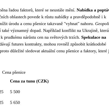
něna řadou faktorů, které se neustále mění.
Nabídka a poptá
kčních oblastech povede k růstu nabídky a pravděpodobně i k
ížit úrodu a cenu pšenice takzvaně "vyhnat" nahoru.
Geopoli
 také významný dopad. Například konflikt na Ukrajině, která
k prudkému nárůstu cen na světových trzích.
Spekulace na
odávají futures kontrakty, mohou rovněž způsobit krátkodobé
roto důležité sledovat aktuální cenu pšenice a faktory, které j
Cena pšenice
Cena za tunu (CZK)
25
5 500
25
5 650