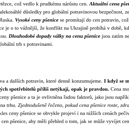
řetězce, což vedlo k prudkému nárůstu cen.
Aktuální cena pše
alekosáhlé důsledky pro globální potravinovou bezpečnost, 
 Ruska.
Vysoké ceny pšenice
se promítají do cen potravin, což
ce je o to vážnější, že konflikt na Ukrajině probíhá v době, k
otou.
Dlouhodobé dopady války na cenu pšenice
jsou zatím ne
lobální trh s potravinami.
va a dalších potravin, které denně konzumujeme.
I když se 
ých spotřebitelů příliš netýkají, opak je pravdou.
Cena mo
 ceny pšenice a ta je ovlivněna řadou faktorů, jako jsou napřík
 na trhu.
Zjednodušeně řečeno, pokud cena pšenice roste, zdra
es ceny pšenice se obvykle projeví i na nižších cenách pečiv
oj cen pšenice, aby měli přehled o tom, jak se může vyvíjet ce