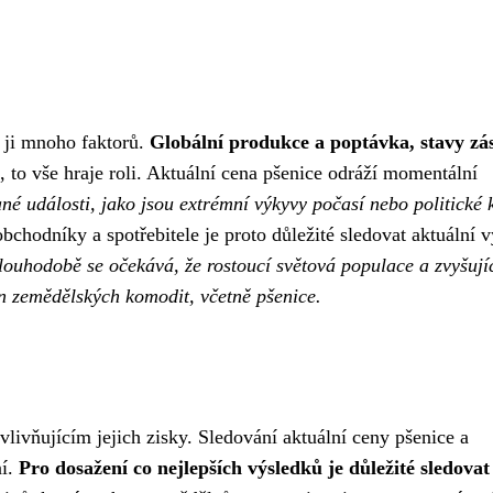
e ji mnoho faktorů.
Globální produkce a poptávka, stavy zá
, to vše hraje roli. Aktuální cena pšenice odráží momentální
é události, jako jsou extrémní výkyvy počasí nebo politické k
chodníky a spotřebitele je proto důležité sledovat aktuální 
ouhodobě se očekává, že rostoucí světová populace a zvyšujíc
n zemědělských komodit, včetně pšenice.
livňujícím jejich zisky. Sledování aktuální ceny pšenice a
ní.
Pro dosažení co nejlepších výsledků je důležité sledovat